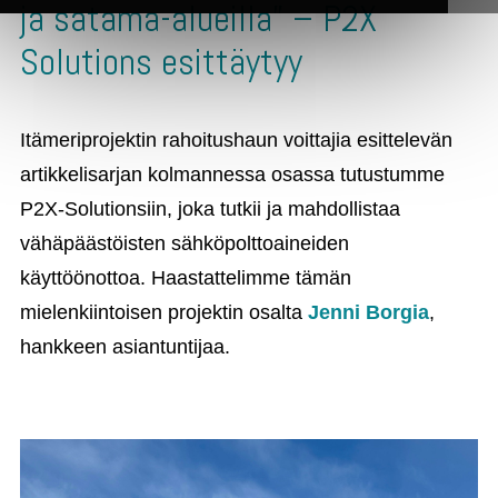
ja satama-alueilla” – P2X
Solutions esittäytyy
Itämeriprojektin rahoitushaun voittajia esittelevän
artikkelisarjan kolmannessa osassa tutustumme
P2X-Solutionsiin, joka tutkii ja mahdollistaa
vähäpäästöisten sähköpolttoaineiden
käyttöönottoa. Haastattelimme tämän
mielenkiintoisen projektin osalta
Jenni Borgia
,
hankkeen asiantuntijaa.