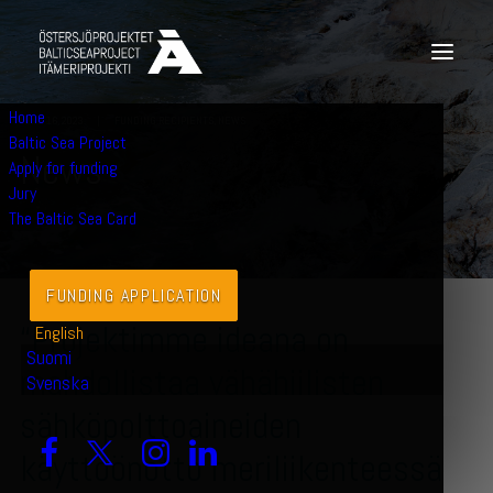
Home
JUNE 16, 2023
|
FUNDING RECIPIENTS
,
NEWS
Baltic Sea Project
N
e
w
s
Apply for funding
Jury
The Baltic Sea Card
FUNDING APPLICATION
“Projektimme ideana on
English
Suomi
mahdollistaa vähähiilisten
Svenska
sähköpolttoaineiden
käyttöönotto meriliikenteessä