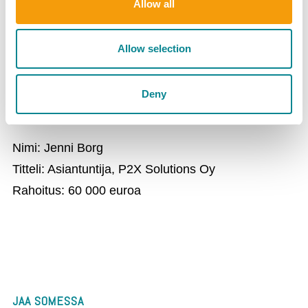
Allow all
Toivottavasti pääsemme pian syömään Itämerta
puhtaaksi myös lähikaupoissamme. Paljon onnea
Allow selection
myös kaikille muille upeille rahoituksen saaneille
projekteille!
Deny
Nimi: Jenni Borg
Titteli: Asiantuntija, P2X Solutions Oy
Rahoitus: 60 000 euroa
JAA SOMESSA