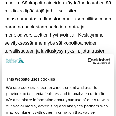
alueilla. Sähköpolttoaineiden käyttöönotto vähentää
hiilidioksidipäästöjä ja hillitsee siten
ilmastonmuutosta. Ilmastonmuutoksen hillitseminen
parantaa puolestaan herkkien ranta- ja
meribiodiversiteettien hyvinvointia. Keskitymme
selvityksessämme myös sähköpolttoaineiden
turvallisuuteen ja luvituskysymyksiin, jotta uusien
polttoaineiden käyttöönotto voidaan toteuttaa
Itämeren kannalta mahdollisimman turvallisella
tavalla.
This website uses cookies
We use cookies to personalise content and ads, to
provide social media features and to analyse our traffic.
Mitä Itämeriprojektin rahoitus merkitsee teille?
We also share information about your use of our site with
our social media, advertising and analytics partners who
Olemme sitoutuneita edistämään uusien vihreiden
may combine it with other information that you’ve