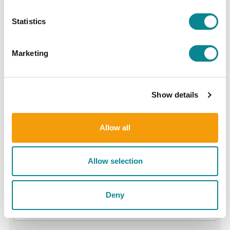
Japanilaisilla fermentointiopeilla maaperän
Statistics
ravinnepäästöjen kimppuun
Marketing
Categories
Show details
Funding recipients
(1)
Allow all
News
(10)
Allow selection
Archive
Deny
Archive