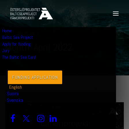
Home
BALTIC SEA PROJECT
Baltic Sea Project
Apply for funding
M
o
n
t
h
:
A
p
r
i
l
2
0
2
2
Jury
The Baltic Sea Card
FUNDING APPLICATION
English
Näytä kaikki
Funding recipients
News
Suomi
Svenska