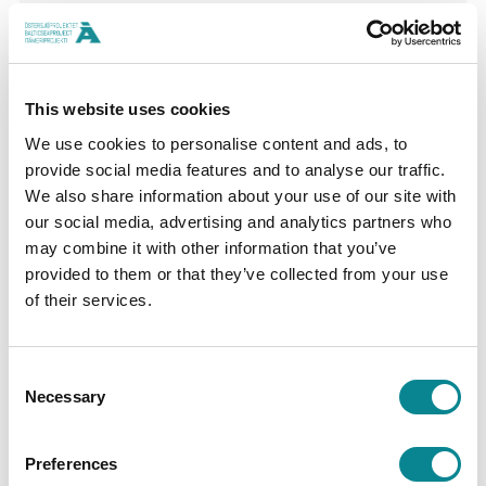
Latest
This website uses cookies
Ålandsbankenin Itämeriprojekti jakaa 600
We use cookies to personalise content and ads, to
000 euroa – keskiössä biohajoavat
provide social media features and to analyse our traffic.
materiaaliratkaisut ja kalakantojen suojelu
We also share information about your use of our site with
our social media, advertising and analytics partners who
may combine it with other information that you’ve
Biogeeli öljyvahinkojen torjuntaan
provided to them or that they’ve collected from your use
of their services.
Satelliittimerkinnällä haahkojen liikkeet
selville
Consent
Necessary
Selection
Projekt Björkskär yhdistää tuulivoimaa ja
meriviljelyä
Preferences