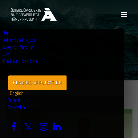
Home
BALTIC SEA PROJECT
Baltic Sea Project
N
e
w
s
Apply for funding
Jury
The Baltic Sea Card
FUNDING APPLICATION
English
Näytä kaikki
Funding recipients
News
Suomi
Svenska