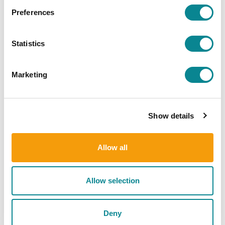
Kohti kestävää silakanpyyntiä
Preferences
Statistics
Marketing
Show details
Allow all
June 26, 2025
Tutkimus nanomuovien levinnäisyydestä Itämeressä
Allow selection
Tutkimus nanomuovien levinnäisyydestä
Itämeressä
Deny