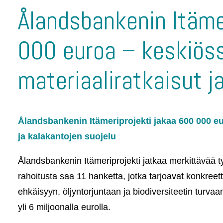
Ålandsbankenin Itäme
000 euroa – keskiöss
materiaaliratkaisut j
Ålandsbankenin Itämeriprojekti jakaa 600 000 eu
ja kalakantojen suojelu
Ålandsbankenin Itämeriprojekti jatkaa merkittävää 
rahoitusta saa 11 hanketta, jotka tarjoavat konkre
ehkäisyyn, öljyntorjuntaan ja biodiversiteetin turv
yli 6 miljoonalla eurolla.