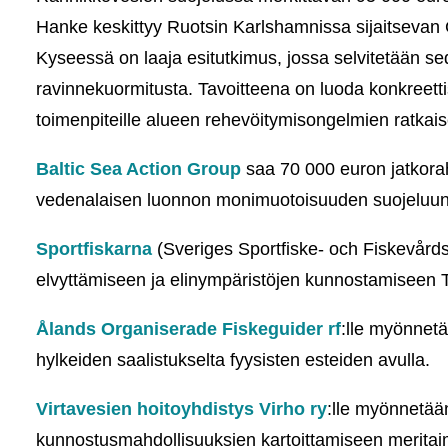
Hanke keskittyy Ruotsin Karlshamnissa sijaitseva
Kyseessä on laaja esitutkimus, jossa selvitetään sed
ravinnekuormitusta. Tavoitteena on luoda konkreettis
toimenpiteille alueen rehevöitymisongelmien ratkai
Baltic Sea Action Group
saa 70 000 euron jatkorah
vedenalaisen luonnon monimuotoisuuden suojeluun yk
Sportfiskarna
(Sveriges Sportfiske- och Fiskevård
elvyttämiseen ja elinympäristöjen kunnostamiseen 
Ålands Organiserade Fiskeguider rf
:lle myönnet
hylkeiden saalistukselta fyysisten esteiden avulla.
Virtavesien hoitoyhdistys Virho ry
:lle myönnetää
kunnostusmahdollisuuksien kartoittamiseen meritai