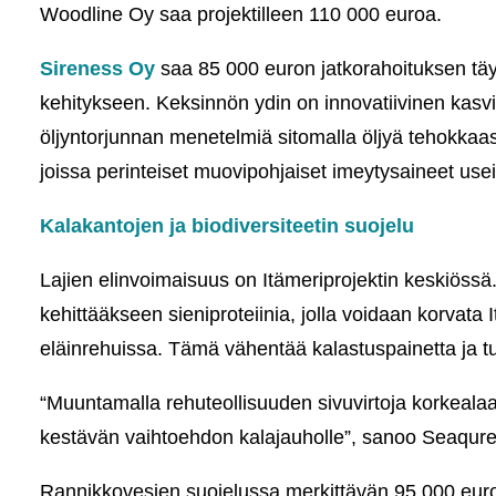
Woodline Oy saa projektilleen 110 000 euroa.
Sireness Oy
saa 85 000 euron jatkorahoituksen täy
kehitykseen. Keksinnön ydin on innovatiivinen kasvi
öljyntorjunnan menetelmiä sitomalla öljyä tehokkaas
joissa perinteiset muovipohjaiset imeytysaineet usei
Kalakantojen ja biodiversiteetin suojelu
Lajien elinvoimaisuus on Itämeriprojektin keskiöss
kehittääkseen sieniproteiinia, jolla voidaan korvata
eläinrehuissa. Tämä vähentää kalastuspainetta ja 
“Muuntamalla rehuteollisuuden sivuvirtoja korkealaa
kestävän vaihtoehdon kalajauholle”, sanoo Seaqure 
Rannikkovesien suojelussa merkittävän 95 000 eur