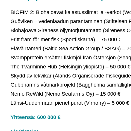
BIOFIM 2: Biohajoavat kalastussiimat ja -verkot (W
Guöviken – vedenlaadun parantaminen (Stiftelsen R
Biohajoava Sireness öljyntorjuntamatto (Sireness O
Fritt fram för mer fisk (Sportfiskarna) – 75 000 €
Elävä Itämeri (Baltic Sea Action Group / BSAG) – 7
Svampprotein ersätter fiskmjöl från Östersjön (Sea
The Tvärminne Hub (Helsingin yliopisto) – 50 000 €
Skydd av lekvikar (Ålands Organiserade Fiskeguider
Gubbhamns våtmarkprojekt (Baggholma samfällighe
Nemo ReWild (Nemo Seafarms Oy) – 15 000 €
Länsi-Uudenmaan pienet purot (Virho ry) – 5 000 €
Yhteensä: 600 000 €