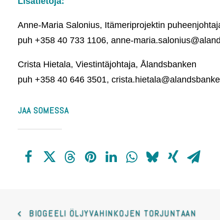
Lisätietoja:
Anne-Maria Salonius, Itämeriprojektin puheenjohta
puh +358 40 733 1106, anne-maria.salonius@aland
Crista Hietala, Viestintäjohtaja, Ålandsbanken
puh +358 40 646 3501, crista.hietala@alandsbanken
JAA SOMESSA
BIOGEELI ÖLJYVAHINKOJEN TORJUNTAAN