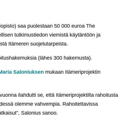
liopisto) saa puolestaan 50 000 euroa The
lisen tutkimustiedon viemistä käytäntöön ja
tä Itämeren suojelutarpeista.
hoitushakemuksia (lähes 300 hakemusta).
aria Saloniuksen
mukaan Itämeriprojektin
uonna ilahdutti se, että Itämeriprojektilta rahoitusta
hdessä olemme vahvempia. Rahoitettavissa
atkaisut”, Salonius sanoo.