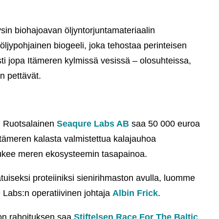
sin biohajoavan öljyntorjuntamateriaalin
öljypohjainen biogeeli, joka tehostaa perinteisen
ti jopa Itämeren kylmissä vesissä – olosuhteissa,
n pettävät.
ä. Ruotsalainen
Seaqure Labs AB
saa 50 000 euroa
 Itämeren kalasta valmistettua kalajauhoa
tukee meren ekosysteemin tasapainoa.
tuiseksi proteiiniksi sienirihmaston avulla, luomme
Labs:n operatiivinen johtaja
Albin Frick
.
on rahoituksen saa
Stiftelsen Race For The Baltic
.