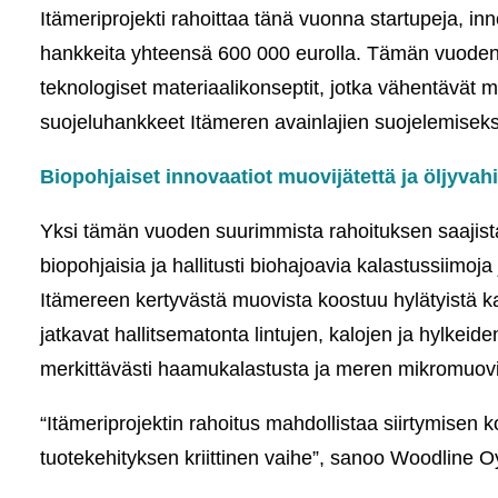
Itämeriprojekti rahoittaa tänä vuonna startupeja, in
hankkeita yhteensä 600 000 eurolla. Tämän vuoden r
teknologiset materiaalikonseptit, jotka vähentävät 
suojeluhankkeet Itämeren avainlajien suojelemiseks
Biopohjaiset innovaatiot muovijätettä ja öljyvah
Yksi tämän vuoden suurimmista rahoituksen saajis
biopohjaisia ja hallitusti biohajoavia kalastussiim
Itämereen kertyvästä muovista koostuu hylätyistä ka
jatkavat hallitsematonta lintujen, kalojen ja hylke
merkittävästi haamukalastusta ja meren mikromuov
“Itämeriprojektin rahoitus mahdollistaa siirtymisen 
tuotekehityksen kriittinen vaihe”, sanoo Woodline O