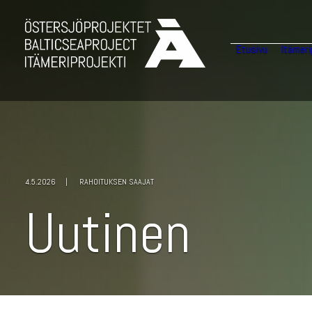
Etusivu
Itämeri
4.5.2026
|
RAHOITUKSEN SAAJAT
U
u
t
i
n
e
n