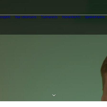
projekti
Hae rahoitusta
Tuomaristo
Itämerikortti
Ajankohtaista