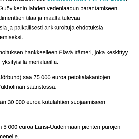
n Guövikenin lahden vedenlaadun parantamiseen.
imenttien tilaa ja maalta tulevaa
ia ja paikallisesti ankkuroituja ehdotuksia
semiseksi.
oituksen hankkeelleen Elävä Itämeri, joka keskittyy
sityisillä merialueilla.
sförbund) saa 75 000 euroa petokalakantojen
Tukholman saaristossa.
ään 30 000 euroa kutulahtien suojaamiseen
n 5 000 euroa Länsi-Uudenmaan pienten purojen
menelle.