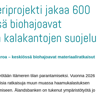
riprojekti jakaa 600
ä biohajoavat
a kalakantojen suojelu
roa – keskiössä biohajoavat materiaaliratkaisut
työtään Itämeren tilan parantamiseksi. Vuonna 2026
ettisia ratkaisuja muun muassa haamukalastuksen
aamiseen. Ålandsbanken on tukenut ympäristötyötä jo