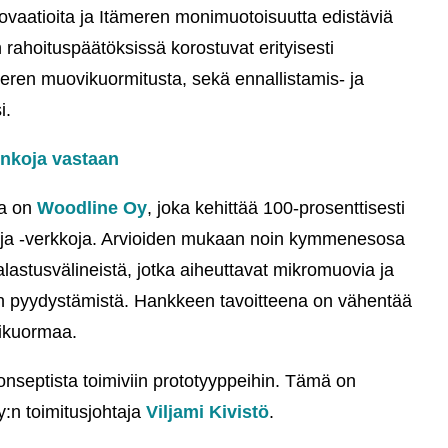
novaatioita ja Itämeren monimuotoisuutta edistäviä
ahoituspäätöksissä korostuvat erityisesti
meren muovikuormitusta, sekä ennallistamis- ja
i.
inkoja vastaan
ta on
Woodline Oy
, joka kehittää 100-prosenttisesti
oja ja -verkkoja. Arvioiden mukaan noin kymmenesosa
lastusvälineistä, jotka aiheuttavat mikromuovia ja
iden pyydystämistä. Hankkeen tavoitteena on vähentää
ikuormaa.
konseptista toimiviin prototyyppeihin. Tämä on
y:n toimitusjohtaja
Viljami Kivistö
.