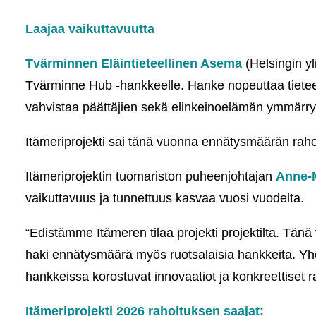
Laajaa vaikuttavuutta
Tvärminnen Eläintieteellinen Asema
(Helsingin y
Tvärminne Hub -hankkeelle. Hanke nopeuttaa tieteel
vahvistaa päättäjien sekä elinkeinoelämän ymmärrys
Itämeriprojekti sai tänä vuonna ennätysmäärän ra
Itämeriprojektin tuomariston puheenjohtajan
Anne-M
vaikuttavuus ja tunnettuus kasvaa vuosi vuodelta.
“Edistämme Itämeren tilaa projekti projektilta. Tänä v
haki ennätysmäärä myös ruotsalaisia hankkeita. Y
hankkeissa korostuvat innovaatiot ja konkreettiset r
Itämeriprojekti 2026 rahoituksen saajat: