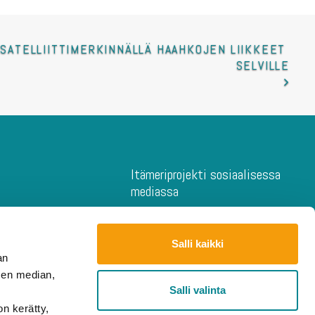
SATELLIITTIMERKINNÄLLÄ HAAHKOJEN LIIKKEET 
SELVILLE
Itämeriprojekti sosiaalisessa
mediassa
novaatiot
iensuojeluprojektit
Salli kaikki
ojektit
an
en projektit
sen median,
 kilogrammat
Salli valinta
mus
on kerätty,