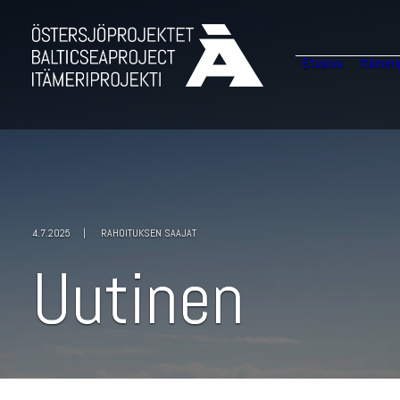
Etusivu
Itämeri
4.7.2025
|
RAHOITUKSEN SAAJAT
U
u
t
i
n
e
n