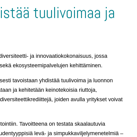
istää tuulivoimaa ja
diversiteetti- ja innovaatiokokonaisuus, jossa
y sekä ekosysteemipalvelujen kehittäminen.
sesti tavoistaan yhdistää tuulivoima ja luonnon
an ja kehitetään keinotekoisia riuttoja,
ersiteettikrediittejä, joiden avulla yritykset voivat
ointiin. Tavoitteena on testata skaalautuvia
uudentyyppisiä levä- ja simpukkaviljelymenetelmiä –