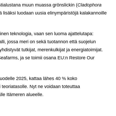
testialustana muun muassa grönslickin (
Cladophora
nkä lisäksi luodaan uusia elinympäristöjä kalakannoille
täinen teknologia, vaan sen luoma ajattelutapa:
li, jossa meri on sekä tuotannon että suojelun
istyvät tutkijat, merenkulkijat ja energiatoimijat.
eafarms, ja se toimii osana EU:n Restore Our
vuodelle 2025, kattaa lähes 40 % koko
i teoriatasolle. Nyt ne voidaan toteuttaa
le Itämeren alueelle.