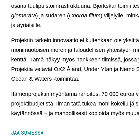
osana tuulipuistoinfrastruktuuria. Björkskär toimii 
glomerata
) ja sudaren (
Chorda filum
) viljelylle, mi
ja äyriäisille.
Projektin tärkein innovaatio ei kuitenkaan ole yksit
monimuotoisen meren ja taloudellisen yhteistyön mal
kenttä. Tämä näkyy myös hankkeen tiimissä, jossa yhd
Projektia vetävät OX2 Åland, Under Ytan ja Nemo S
Ocean & Waters -toimintaa.
Itämeriprojektin myöntämä rahoitus, 70 000 euroa 
projektibudjetista. Ilman tätä tukea moni kokeilu jäis
käytännössä – ja mahdollisesti kopioida myös muual
JAA SOMESSA