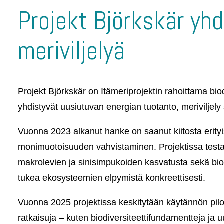
Projekt Björkskär yhd
meriviljelyä
Projekt Björkskär on Itämeriprojektin rahoittama bio
yhdistyvät uusiutuvan energian tuotanto, meriviljel
Vuonna 2023 alkanut hanke on saanut kiitosta erityi
monimuotoisuuden vahvistaminen. Projektissa testata
makrolevien ja sinisimpukoiden kasvatusta sekä biodiv
tukea ekosysteemien elpymistä konkreettisesti.
Vuonna 2025 projektissa keskitytään käytännön pilot
ratkaisuja – kuten biodiversiteettifundamentteja ja 