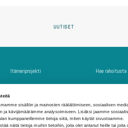
UUTISET
Itämeriprojekti
Hae rahoitusta
Etusivu
Digitaaliset in
Itämeriprojekti
Paikalliset ves
teitä
Hae Rahoitusta
Osallistavat pr
mamme sisällön ja mainosten räätälöimiseen, sosiaalisen medi
Itämerikortti
Lasten ja nuort
n ja kävijämäärämme analysoimiseen. Lisäksi jaamme sosiaali
Ajankohtaista
Konkreettiset
alan kumppaneillemme tietoja siitä, miten käytät sivustoamme.
Tuomaristo
Rahoitushake
näitä tietoja muihin tietoihin, joita olet antanut heille tai joita 