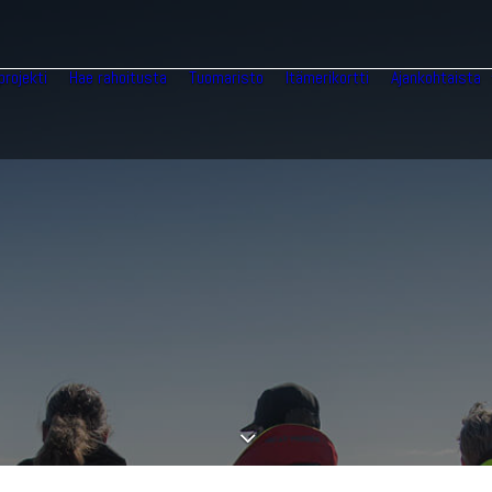
projekti
Hae rahoitusta
Tuomaristo
Itämerikortti
Ajankohtaista