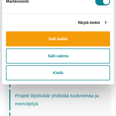
Markkinointi
Viimeisimmät
Näytä tiedot
Ålandsbankenin Itämeriprojekti jakaa 600
000 euroa – keskiössä biohajoavat
Salli kaikki
materiaaliratkaisut ja kalakantojen suojelu
Salli valinta
Biogeeli öljyvahinkojen torjuntaan
Satelliittimerkinnällä haahkojen liikkeet
Kiellä
selville
Projekt Björkskär yhdistää tuulivoimaa ja
meriviljelyä