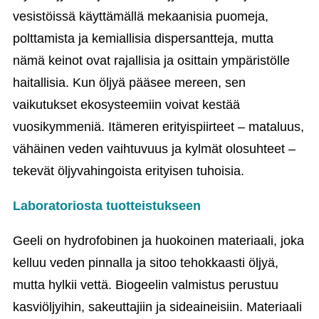
vesistöissä käyttämällä mekaanisia puomeja,
polttamista ja kemiallisia dispersantteja, mutta
nämä keinot ovat rajallisia ja osittain ympäristölle
haitallisia. Kun öljyä pääsee mereen, sen
vaikutukset ekosysteemiin voivat kestää
vuosikymmeniä. Itämeren erityispiirteet – mataluus,
vähäinen veden vaihtuvuus ja kylmät olosuhteet –
tekevät öljyvahingoista erityisen tuhoisia.
Laboratoriosta tuotteistukseen
Geeli on hydrofobinen ja huokoinen materiaali, joka
kelluu veden pinnalla ja sitoo tehokkaasti öljyä,
mutta hylkii vettä. Biogeelin valmistus perustuu
kasviöljyihin, sakeuttajiin ja sideaineisiin. Materiaali