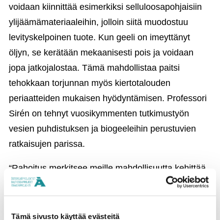
voidaan kiinnittää esimerkiksi selluloosapohjaisiin
ylijäämämateriaaleihin, jolloin siitä muodostuu
levityskelpoinen tuote. Kun geeli on imeyttänyt
öljyn, se kerätään mekaanisesti pois ja voidaan
jopa jatkojalostaa. Tämä mahdollistaa paitsi
tehokkaan torjunnan myös kiertotalouden
periaatteiden mukaisen hyödyntämisen. Professori
Sirén on tehnyt vuosikymmenten tutkimustyön
vesien puhdistuksen ja biogeeleihin perustuvien
ratkaisujen parissa.
“Rahoitus merkitsee meille mahdollisuutta kehittää
laboratoriotestatusta ideasta käyttöönottovalmis
tuote. Ilman rahoitusta tämä ei olisi ollut
mahdollista”, sanoo Sirén.
Tämä sivusto käyttää evästeitä