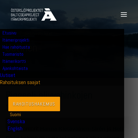
Etusivu
4.9.2025
|
RAHOITUKSEN SAAJAT
Itämeriprojekti
U
u
t
i
n
e
n
Hae rahoitusta
Tuomaristo
Itämerikortti
Ajankohtaista
Uutiset
Rahoituksen saajat
Biogeeli öljyvahinkojen
torjuntaan
RAHOITUSHAKEMUS
Suomi
Svenska
English
Tutkijatohtorit
Hanna Kietäväinen-Sirén
ja
Heli