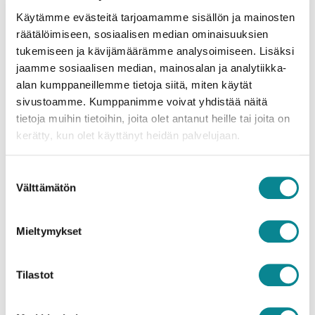
Käytämme evästeitä tarjoamamme sisällön ja mainosten
Biogeeliä voidaan tulevaisuudessa mahdollisesti
räätälöimiseen, sosiaalisen median ominaisuuksien
hyödyntää myös laivojen pilssivesien keräykseen.
tukemiseen ja kävijämäärämme analysoimiseen. Lisäksi
jaamme sosiaalisen median, mainosalan ja analytiikka-
alan kumppaneillemme tietoja siitä, miten käytät
JAA SOMESSA
sivustoamme. Kumppanimme voivat yhdistää näitä
tietoja muihin tietoihin, joita olet antanut heille tai joita on
kerätty, kun olet käyttänyt heidän palvelujaan.
Suostumuksen
Välttämätön
valinta
Hae artikkelia
Mieltymykset
Tilastot