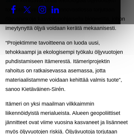
Sirén
kehittävät uutta teknologiaa öljyvuotojen
torjuntaan vesistöistä. Innovaatiossa torjutaan
öljyvahinkoja kasviöljypohjaisella biogeelillä, johon
imeytynyttä öljyä voidaan kerätä mekaanisesti.
“Projektimme tavoitteena on luoda uusi,
tehokkaampi ja ekologisempi työkalu öljyvuotojen
puhdistamiseen Itämerestä. Itämeriprojektin
rahoitus on ratkaisevassa asemassa, jotta
materiaalistamme voidaan kehittää valmis tuote”,
sanoo Kietäväinen-Sirén.
Itämeri on yksi maailman vilkkaimmin
liikennöidyistä merialueista. Alueen geopoliittiset
jännitteet ovat viime vuosina kasvaneet ja lisänneet
myös öljyvuotojen riskiä. Öljyävuotoja torjutaan