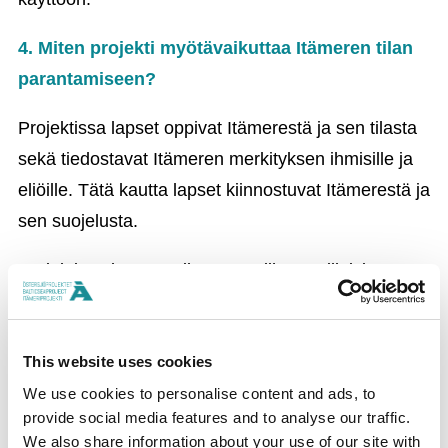
4. Miten projekti myötävaikuttaa Itämeren tilan
parantamiseen?
Projektissa lapset oppivat Itämerestä ja sen tilasta
sekä tiedostavat Itämeren merkityksen ihmisille ja
eliöille. Tätä kautta lapset kiinnostuvat Itämerestä ja
sen suojelusta.
Projektissa lapset vaikuttavat siihen, millaisia
asioita Itämerestä tutkitaan. Tällä tavoin projekti
tuottaa myös tietoa siitä, mistä asioista lapset ovat
Itämeressä kiinnostuneita ja mitä he siinä
This website uses cookies
arvostavat. Näistä teemoista tuotetaan
We use cookies to personalise content and ads, to
provide social media features and to analyse our traffic.
opetusmateriaalia, jonka avulla muutkin lapset
We also share information about your use of our site with