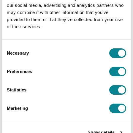
saavat lapsentasoista tietoa Itämerestä ja sen
our social media, advertising and analytics partners who
suojelusta.
may combine it with other information that you’ve
provided to them or that they’ve collected from your use
of their services.
JAA SOMESSA
Consent
Necessary
Selection
Preferences
Search for article
Statistics
Marketing
Show details