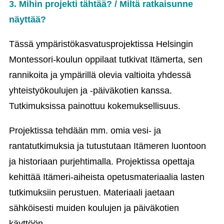
3. Mihin projekti tähtää? / Miltä ratkaisunne
näyttää?
Tässä ympäristökasvatusprojektissa Helsingin
Montessori-koulun oppilaat tutkivat Itämerta, sen
rannikoita ja ympärillä olevia valtioita yhdessä
yhteistyökoulujen ja -päiväkotien kanssa.
Tutkimuksissa painottuu kokemuksellisuus.
Projektissa tehdään mm. omia vesi- ja
rantatutkimuksia ja tutustutaan Itämeren luontoon
ja historiaan purjehtimalla. Projektissa opettaja
kehittää Itämeri-aiheista opetusmateriaalia lasten
tutkimuksiin perustuen. Materiaali jaetaan
sähköisesti muiden koulujen ja päiväkotien
käyttöön.