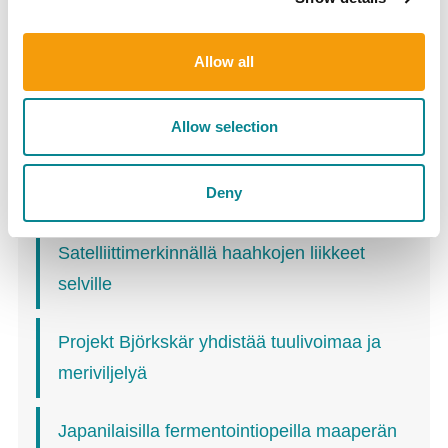
Latest
Allow all
Ålandsbankenin Itämeriprojekti jakaa 600
000 euroa – keskiössä biohajoavat
Allow selection
materiaaliratkaisut ja kalakantojen suojelu
Deny
Biogeeli öljyvahinkojen torjuntaan
Satelliittimerkinnällä haahkojen liikkeet
selville
Projekt Björkskär yhdistää tuulivoimaa ja
meriviljelyä
Japanilaisilla fermentointiopeilla maaperän