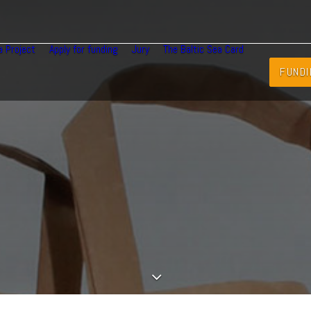
a Project
Apply for funding
Jury
The Baltic Sea Card
FUNDI