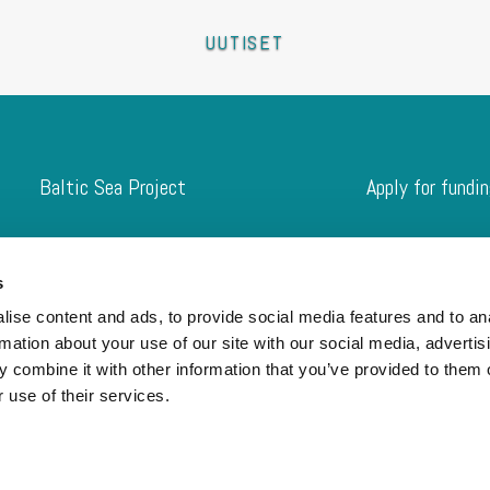
UUTISET
Baltic Sea Project
Apply for fundi
Home
Digital Innovat
Baltic Sea Project
Local Water Pr
s
Apply for funding
Engaging Proj
ise content and ads, to provide social media features and to an
The Baltic Sea Card
Children’s and
rmation about your use of our site with our social media, advertis
Judges
Concrete Kilo
 combine it with other information that you’ve provided to them o
Funding Applic
 use of their services.