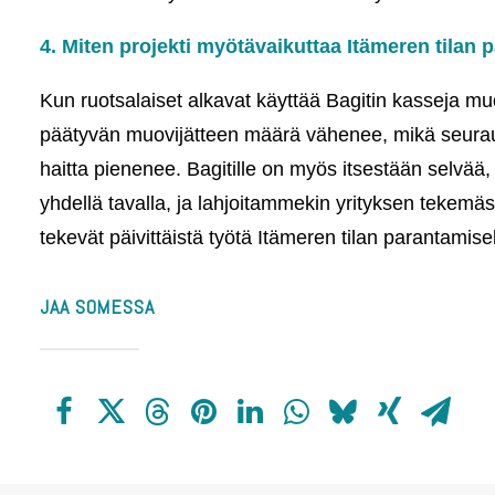
4. Miten projekti myötävaikuttaa Itämeren tilan
Kun ruotsalaiset alkavat käyttää Bagitin kasseja m
päätyvän muovijätteen määrä vähenee, mikä seurauk
haitta pienenee. Bagitille on myös itsestään selvää, 
yhdellä tavalla, ja lahjoitammekin yrityksen tekemästä
tekevät päivittäistä työtä Itämeren tilan parantamise
JAA SOMESSA