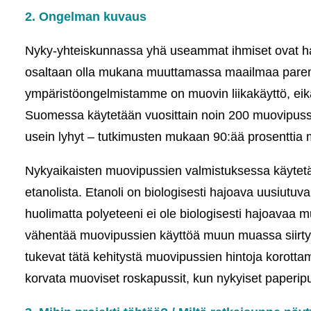
2. Ongelman kuvaus
Nyky-yhteiskunnassa yhä useammat ihmiset ovat hav
osaltaan olla mukana muuttamassa maailmaa parem
ympäristöongelmistamme on muovin liikakäyttö, eikä
Suomessa käytetään vuosittain noin 200 muovipussi
usein lyhyt – tutkimusten mukaan 90:ää prosenttia 
Nykyaikaisten muovipussien valmistuksessa käytetää
etanolista. Etanoli on biologisesti hajoava uusiutuv
huolimatta polyeteeni ei ole biologisesti hajoavaa 
vähentää muovipussien käyttöä muun muassa siirty
tukevat tätä kehitystä muovipussien hintoja korotta
korvata muoviset roskapussit, kun nykyiset paperipu