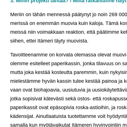
3. Mihin projekti tähtää? / Miltä ratkaisunne näy
Meriin on tähän mennessä päätynyt jo noin 269 00
merissä on enemmän muovia kuin kaloja. Tämä kosk
meissä niin voimakkaan reaktion, että päätimme keh
siihen, ettei Itämeri täyty muovista.
Tavoitteenamme on korvata olemassa olevat muovi- 
olemme esitelleet paperikassin, jonka tilavuus on 
mutta joka kestää kosteutta paremmin, kuin nykyisin
mielestämme hyvän kassin tulee kestää painoa ja kost
vaan ovat biohajoavia, uusiutuvia ja uusiokäytettävi
jotka sopisivat kätevästi sekä ostos- että roskapusse
paperikassit ovat epäsopivia roska-astioihin, ja ros
kädensijat. Ainutlaatuista tuotettamme voit hyödynt
samalla kun myötävaikutat Itämeren hyvinvointiin 