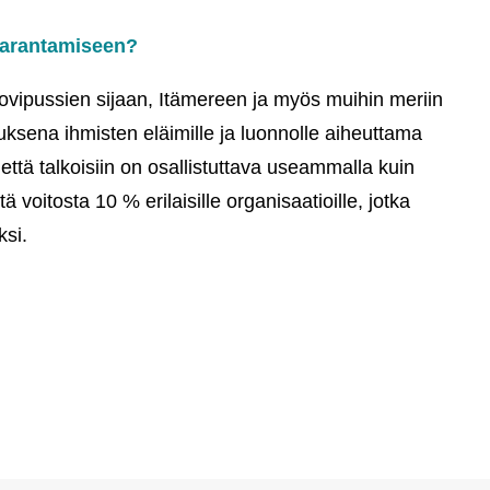
 parantamiseen?
uovipussien sijaan, Itämereen ja myös muihin meriin
sena ihmisten eläimille ja luonnolle aiheuttama
että talkoisiin on osallistuttava useammalla kuin
 voitosta 10 % erilaisille organisaatioille, jotka
ksi.