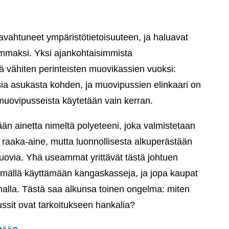
ahtuneet ympäristötietoisuuteen, ja haluavat
maksi. Yksi ajankohtaisimmista
 vähiten perinteisten muovikassien vuoksi:
a asukasta kohden, ja muovipussien elinkaari on
muovipusseista käytetään vain kerran.
n ainetta nimeltä polyeteeni, joka valmistetaan
a raaka-aine, mutta luonnollisesta alkuperästään
muovia. Yhä useammat yrittävät tästä johtuen
mällä käyttämään kangaskasseja, ja jopa kaupat
malla. Tästä saa alkunsa toinen ongelma: miten
ssit ovat tarkoitukseen hankalia?