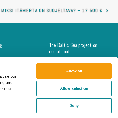
MIKSI ITÄMERTA ON SUOJELTAVA? – 17 500 €
ng
The Baltic Sea project on
social media
ions
otection Projects
Allow all
ects
alyse our
 Youth Projects
ing and
grams
Allow selection
r that
ation
Deny