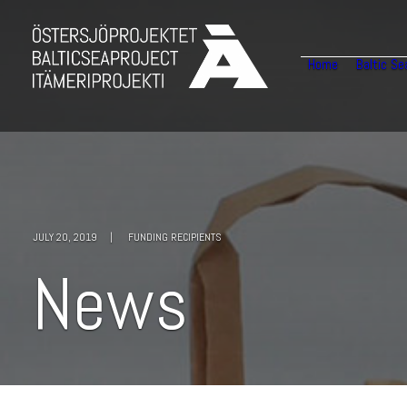
Home
Baltic Se
JULY 20, 2019
|
FUNDING RECIPIENTS
N
e
w
s