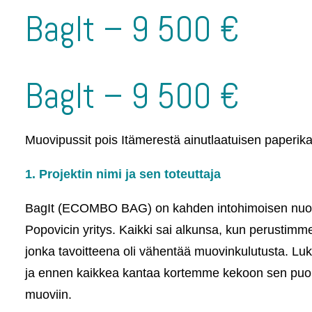
BagIt – 9 500 €
BagIt – 9 500 €
Muovipussit pois Itämerestä ainutlaatuisen paperika
1. Projektin nimi ja sen toteuttaja
BagIt (ECOMBO BAG) on kahden intohimoisen nuoren
Popovicin yritys. Kaikki sai alkunsa, kun perustimme
jonka tavoitteena oli vähentää muovinkulutusta. Lu
ja ennen kaikkea kantaa kortemme kekoon sen puol
muoviin.