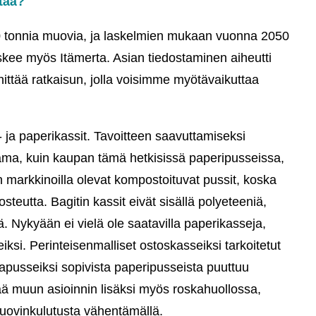
ttää?
0 tonnia muovia, ja laskelmien mukaan vuonna 2050
ee myös Itämerta. Asian tiedostaminen aiheutti
ittää ratkaisun, jolla voisimme myötävaikuttaa
ja paperikassit. Tavoitteen saavuttamiseksi
sama, kuin kaupan tämä hetkisissä paperipusseissa,
 markkinoilla olevat kompostoituvat pussit, koska
eutta. Bagitin kassit eivät sisällä polyeteeniä,
ä. Nykyään ei vielä ole saatavilla paperikasseja,
iksi. Perinteisenmalliset ostoskasseiksi tarkoitetut
kapusseiksi sopivista paperipusseista puuttuu
ää muun asioinnin lisäksi myös roskahuollossa,
muovinkulutusta vähentämällä.