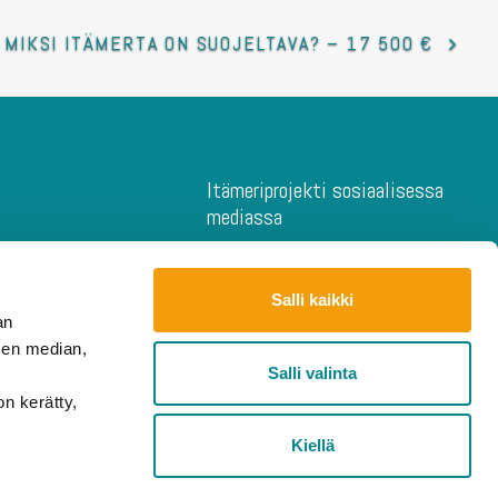
MIKSI ITÄMERTA ON SUOJELTAVA? – 17 500 €
Itämeriprojekti sosiaalisessa
mediassa
novaatiot
iensuojeluprojektit
Salli kaikki
ojektit
an
en projektit
sen median,
 kilogrammat
Salli valinta
mus
on kerätty,
Kiellä