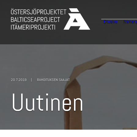
Etusivu
Itämeri
20.7.2019
|
RAHOITUKSEN SAAJAT
U
u
t
i
n
e
n