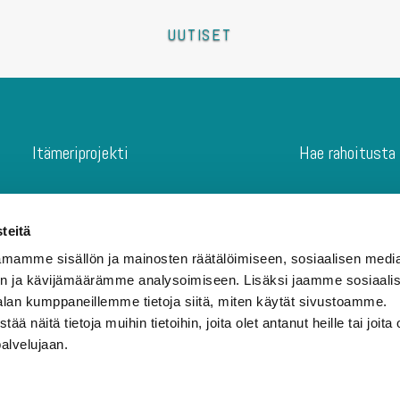
UUTISET
Itämeriprojekti
Hae rahoitusta
Etusivu
Digitaaliset in
Itämeriprojekti
Paikalliset ves
teitä
Hae Rahoitusta
Osallistavat pr
mamme sisällön ja mainosten räätälöimiseen, sosiaalisen medi
Itämerikortti
Lasten ja nuort
n ja kävijämäärämme analysoimiseen. Lisäksi jaamme sosiaali
Ajankohtaista
Konkreettiset
alan kumppaneillemme tietoja siitä, miten käytät sivustoamme.
Tuomaristo
Rahoitushake
näitä tietoja muihin tietoihin, joita olet antanut heille tai joita 
palvelujaan.