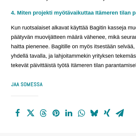
4. Miten projekti myötävaikuttaa Itämeren tilan
Kun ruotsalaiset alkavat käyttää Bagitin kasseja m
päätyvän muovijätteen määrä vähenee, mikä seurauk
haitta pienenee. Bagitille on myös itsestään selvää, 
yhdellä tavalla, ja lahjoitammekin yrityksen tekemästä
tekevät päivittäistä työtä Itämeren tilan parantamise
JAA SOMESSA