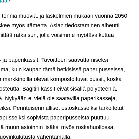
ttää?
0 tonnia muovia, ja laskelmien mukaan vuonna 2050
ee myös Itämerta. Asian tiedostaminen aiheutti
ittää ratkaisun, jolla voisimme myötävaikuttaa
ja paperikassit. Tavoitteen saavuttamiseksi
sama, kuin kaupan tämä hetkisissä paperipusseissa,
 markkinoilla olevat kompostoituvat pussit, koska
eutta. Bagitin kassit eivät sisällä polyeteeniä,
ä. Nykyään ei vielä ole saatavilla paperikasseja,
iksi. Perinteisenmalliset ostoskasseiksi tarkoitetut
kapusseiksi sopivista paperipusseista puuttuu
ää muun asioinnin lisäksi myös roskahuollossa,
muovinkulutusta vähentämällä.