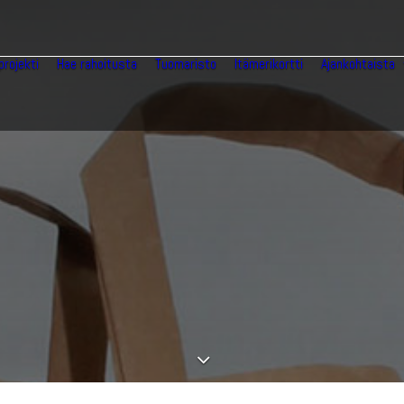
projekti
Hae rahoitusta
Tuomaristo
Itämerikortti
Ajankohtaista