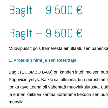
BagIt – 9 500 €
BagIt – 9 500 €
Muovipussit pois Itämerestä ainutlaatuisen paperika
1. Projektin nimi ja sen toteuttaja
BagIt (ECOMBO BAG) on kahden intohimoisen nuoren
Popovicin yritys. Kaikki sai alkunsa, kun perustimme
jonka tavoitteena oli vähentää muovinkulutusta. Lu
ja ennen kaikkea kantaa kortemme kekoon sen puol
muoviin.