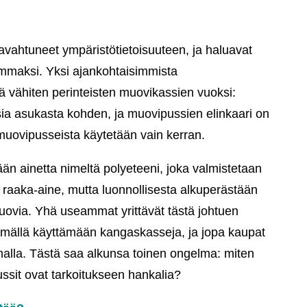
ahtuneet ympäristötietoisuuteen, ja haluavat
maksi. Yksi ajankohtaisimmista
 vähiten perinteisten muovikassien vuoksi:
a asukasta kohden, ja muovipussien elinkaari on
muovipusseista käytetään vain kerran.
n ainetta nimeltä polyeteeni, joka valmistetaan
a raaka-aine, mutta luonnollisesta alkuperästään
muovia. Yhä useammat yrittävät tästä johtuen
mällä käyttämään kangaskasseja, ja jopa kaupat
malla. Tästä saa alkunsa toinen ongelma: miten
ssit ovat tarkoitukseen hankalia?