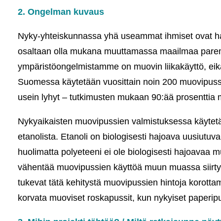
2. Ongelman kuvaus
Nyky-yhteiskunnassa yhä useammat ihmiset ovat hav
osaltaan olla mukana muuttamassa maailmaa parem
ympäristöongelmistamme on muovin liikakäyttö, eikä
Suomessa käytetään vuosittain noin 200 muovipussi
usein lyhyt – tutkimusten mukaan 90:ää prosenttia 
Nykyaikaisten muovipussien valmistuksessa käytetää
etanolista. Etanoli on biologisesti hajoava uusiutuv
huolimatta polyeteeni ei ole biologisesti hajoavaa 
vähentää muovipussien käyttöä muun muassa siirty
tukevat tätä kehitystä muovipussien hintoja korotta
korvata muoviset roskapussit, kun nykyiset paperipu