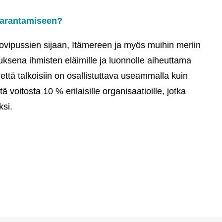
 parantamiseen?
uovipussien sijaan, Itämereen ja myös muihin meriin
sena ihmisten eläimille ja luonnolle aiheuttama
että talkoisiin on osallistuttava useammalla kuin
 voitosta 10 % erilaisille organisaatioille, jotka
ksi.