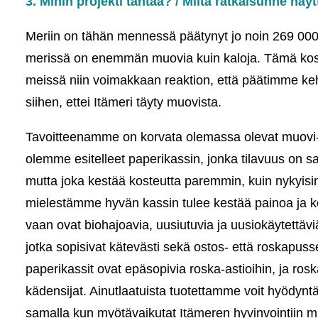
3. Mihin projekti tähtää? / Miltä ratkaisunne näy
Meriin on tähän mennessä päätynyt jo noin 269 00
merissä on enemmän muovia kuin kaloja. Tämä kosk
meissä niin voimakkaan reaktion, että päätimme keh
siihen, ettei Itämeri täyty muovista.
Tavoitteenamme on korvata olemassa olevat muovi- 
olemme esitelleet paperikassin, jonka tilavuus on 
mutta joka kestää kosteutta paremmin, kuin nykyisin
mielestämme hyvän kassin tulee kestää painoa ja kost
vaan ovat biohajoavia, uusiutuvia ja uusiokäytettävi
jotka sopisivat kätevästi sekä ostos- että roskapusse
paperikassit ovat epäsopivia roska-astioihin, ja ros
kädensijat. Ainutlaatuista tuotettamme voit hyödynt
samalla kun myötävaikutat Itämeren hyvinvointiin 