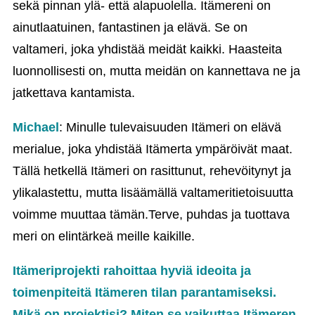
sekä pinnan ylä- että alapuolella. Itämereni on
ainutlaatuinen, fantastinen ja elävä. Se on
valtameri, joka yhdistää meidät kaikki. Haasteita
luonnollisesti on, mutta meidän on kannettava ne ja
jatkettava kantamista.
Michael
: Minulle tulevaisuuden Itämeri on elävä
merialue, joka yhdistää Itämerta ympäröivät maat.
Tällä hetkellä Itämeri on rasittunut, rehevöitynyt ja
ylikalastettu, mutta lisäämällä valtameritietoisuutta
voimme muuttaa tämän.Terve, puhdas ja tuottava
meri on elintärkeä meille kaikille.
Itämeriprojekti rahoittaa hyviä ideoita ja
toimenpiteitä Itämeren tilan parantamiseksi.
Mikä on projektisi? Miten se vaikuttaa Itämeren