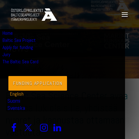
Home
SEPTEMBER 20, 2023
|
NEWS
,
FUNDING RECIPIENTS
Baltic Sea Project
N
e
w
s
Apply for funding
Jury
The Baltic Sea Card
FUNDING APPLICATION
Baltic Sea Science Center avaa
English
Suomi
ovensa lukiolaisille, yhdistää
Svenska
nuoret ja kannustaa ottamaan
vastuuta