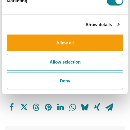
Marketing
elintarvikekäyttöön.
Haastateltavat: Anna Björn, Skansenin Baltic Sea
Show details
Science Centerin yksikköjohtaja ja Michael
Palmgren, Marine Education Centerin
Allow all
toiminnanjohtaja
Rahoitus: 15 000 euroa
Allow selection
JAA SOMESSA
Deny