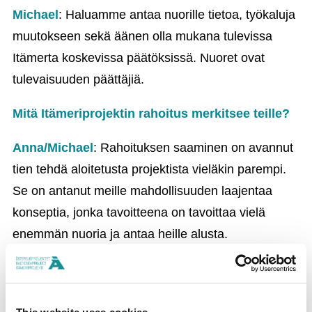
Michael
: Haluamme antaa nuorille tietoa, työkaluja
muutokseen sekä äänen olla mukana tulevissa
Itämerta koskevissa päätöksissä. Nuoret ovat
tulevaisuuden päättäjiä.
Mitä Itämeriprojektin rahoitus merkitsee teille?
Anna/Michael
: Rahoituksen saaminen on avannut
tien tehdä aloitetusta projektista vieläkin parempi.
Se on antanut meille mahdollisuuden laajentaa
konseptia, jonka tavoitteena on tavoittaa vielä
enemmän nuoria ja antaa heille alusta.
Oletteko tutustuneet muihin Itämeriprojektista
tänä vuonna rahoitusta saaneisiin hankkeisiin?
Lähettäkää tervehdys suosikkiprojektillenne!