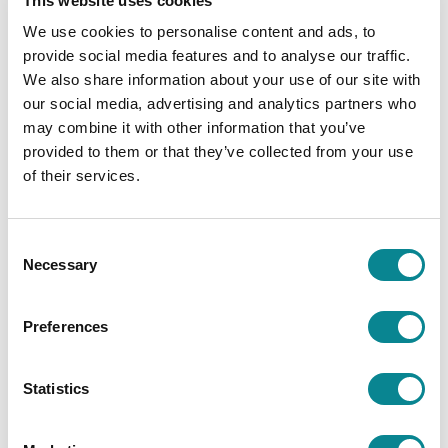
This website uses cookies
We use cookies to personalise content and ads, to
Anna
: Minusta Project Björkskär on erittäin
provide social media features and to analyse our traffic.
mielenkiintoinen! Tuulivoiman, tuulipuistojen ja
We also share information about your use of our site with
our social media, advertising and analytics partners who
monimuotoisen luonnon mahdollisuuksien ympärille
may combine it with other information that you’ve
rakennettu hanke on vihreää siirtymää
provided to them or that they’ve collected from your use
parhaimmillaan.
of their services.
Michael
: Projekti Björkskär on minustakin
Consent
mielenkiintoinen. Voimala näyttää samankaltaiselta
Necessary
Selection
kuin mitä olemme nähneet tuulivoimapuistossa
Juutinrauman sillan lähettyvillä ja tuulivoimaloissa
Preferences
täällä eteläisellä Itämerellä. Kaikista sen pilareista
tulee keinotekoisia riuttoja, joissa on simpukoita,
Statistics
leviä ja paljon kaloja. Kiinnitin huomiota myös Hailia
Nordicin projektiin, joka jalostaa silakoita