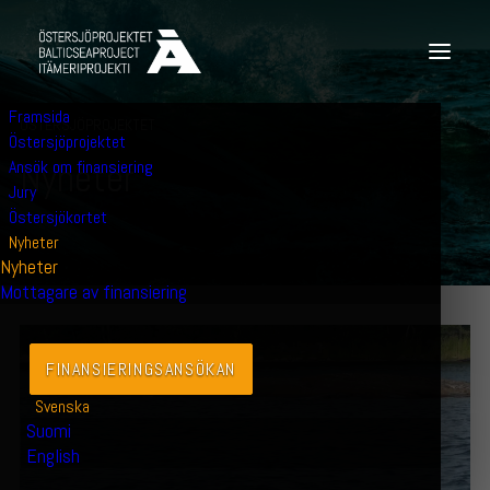
Framsida
ÖSTERSJÖPROJEKTET
Östersjöprojektet
N
y
h
e
t
e
r
Ansök om finansiering
Jury
Östersjökortet
Nyheter
Nyheter
Mottagare av finansiering
FINANSIERINGS­ANSÖKAN
Svenska
Suomi
English