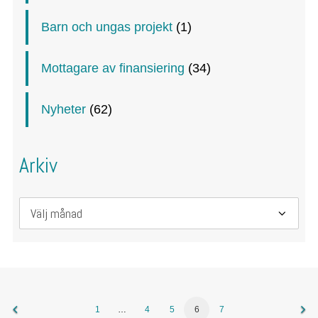
Barn och ungas projekt
(1)
Mottagare av finansiering
(34)
Nyheter
(62)
Arkiv
Arkiv
1
…
4
5
6
7