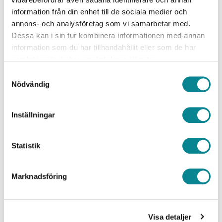
information från din enhet till de sociala medier och
annons- och analysföretag som vi samarbetar med.
Dessa kan i sin tur kombinera informationen med annan
information som du har tillhandahållit eller som de har
samlat in när du har använt deras tjänster.
Samtyckesval
18 maj 2018
Nödvändig
Östersjöprojektet uppmanar allmänheten att rädda
Östersjön
Inställningar
Statistik
Marknadsföring
Visa detaljer