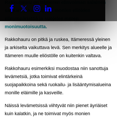
Rakkohauru on Itämeren elinvoiman salainen
sankari, joka ylläpitää monien eliöiden
elinympäristöä ja suojelee meren
monimuotoisuutta.
Rakkohauru on pitkä ja ruskea, Itämeressä yleinen
ja arkiselta vaikuttava levä. Sen merkitys alueelle ja
Itämeren muulle eliöstölle on kuitenkin valtava.
Rakkohauru esimerkiksi muodostaa niin sanottuja
levämetsiä, jotka toimivat elintärkeinä
suojapaikkoina sekä ruokailu- ja lisääntymisalueina
monille eläimille ja kasveille.
Näissä levämetsissä viihtyvät niin pienet äyriäiset
kuin kalatkin, ja ne toimivat myös monien