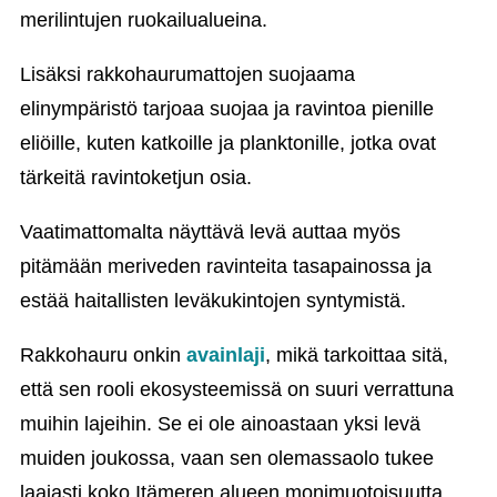
merilintujen ruokailualueina.
Lisäksi rakkohaurumattojen suojaama
elinympäristö tarjoaa suojaa ja ravintoa pienille
eliöille, kuten katkoille ja planktonille, jotka ovat
tärkeitä ravintoketjun osia.
Vaatimattomalta näyttävä levä auttaa myös
pitämään meriveden ravinteita tasapainossa ja
estää haitallisten leväkukintojen syntymistä.
Rakkohauru onkin
avainlaji
, mikä tarkoittaa sitä,
että sen rooli ekosysteemissä on suuri verrattuna
muihin lajeihin. Se ei ole ainoastaan yksi levä
muiden joukossa, vaan sen olemassaolo tukee
laajasti koko Itämeren alueen monimuotoisuutta.