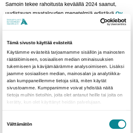
Samoin tekee rahoitusta keväällä 2024 saanut,
uudistavan maatalouden menetelmiä edistävä
Oy
Lykkan Ab
, jonka tavoitteena on vähentää
maatalouden fostori- ja typpipäästöjä.
Tämä sivusto käyttää evästeitä
Itämeriprojekti on vuosien mittaan rahoittanut
Käytämme evästeitä tarjoamamme sisällön ja mainosten
runsaasti hankkeita, joiden tavoitteita ja
räätälöimiseen, sosiaalisen median ominaisuuksien
saavutuksia voidaan selvästi mitata, mutta pyrimme
tukemiseen ja kävijämäärämme analysoimiseen. Lisäksi
jaamme sosiaalisen median, mainosalan ja analytiikka-
myös tukemaan lasten ja nuorten kasvamista
alan kumppaneillemme tietoja siitä, miten käytät
tiedostaviksi aikuisiksi.
sivustoamme. Kumppanimme voivat yhdistää näitä
tietoja muihin tietoihin, joita olet antanut heille tai joita on
Lähentämällä uuden sukupolven suhdetta
kerätty, kun olet käyttänyt heidän palvelujaan.
Itämereen ja lisäämällä tietoutta sen tilasta nuorten
keskuudessa, pidämme huolta siitä, että meillä on
Suostumuksen
Välttämätön
myös tulevaisuudessa ihmisiä, jotka välittävät
valinta