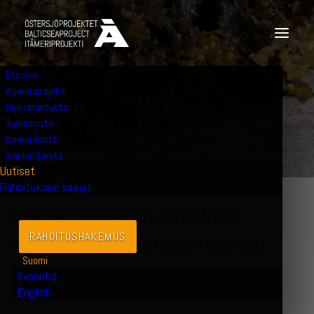
Etusivu
11.12.2024
|
UUTINEN
Itämeriprojekti
U
u
t
i
n
e
n
Hae rahoitusta
Tuomaristo
Itämerikortti
Ajankohtaista
Uutiset
Rahoituksen saajat
Itämeriprojektin hankkeet
kannattelevat ekosysteemin
RAHOITUSHAKEMUS
Suomi
tukipilareita
Svenska
English