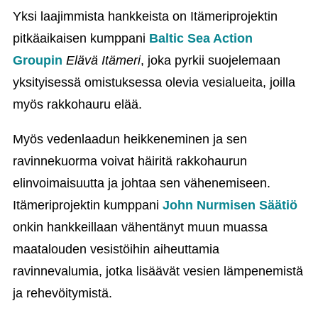
Yksi laajimmista hankkeista on Itämeriprojektin
pitkäaikaisen kumppani
Baltic Sea Action
Groupin
Elävä Itämeri
, joka pyrkii suojelemaan
yksityisessä omistuksessa olevia vesialueita, joilla
myös rakkohauru elää.
Myös vedenlaadun heikkeneminen ja sen
ravinnekuorma voivat häiritä rakkohaurun
elinvoimaisuutta ja johtaa sen vähenemiseen.
Itämeriprojektin kumppani
John Nurmisen Säätiö
onkin hankkeillaan vähentänyt muun muassa
maatalouden vesistöihin aiheuttamia
ravinnevalumia, jotka lisäävät vesien lämpenemistä
ja rehevöitymistä.