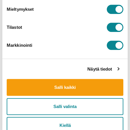
lähimeremme hyvinvoinnista.
Mieltymykset
Tällaisia ympäristökasvatuksellisia hankkeita ovat
esimerkiksi monivuotinen, yhdessä
Pidä Saaristo
Tilastot
Siistinä ry
:n kanssa toteutettu
Siisti Biitsi
sekä
keväällä 2024 rahoitusta saanut, Ari Heinilän
Markkinointi
ohjaama Itämeri-aiheinen elokuva
Minun mereni –
Mitt hav
, jota on esitetty kouluissa ympäri Suomen.
Näytä tiedot
Työmme jatkuu edelleen ja pian käsillä on taas uusi
rahoitushakukierros. Miten sinä voisit suojella
Salli kaikki
rakkohaurua ja muita Itämeren lajeja
Salli valinta
Tutustu rahoituksen hakuohjeisiin
täällä
.
JAA SOMESSA
Kiellä