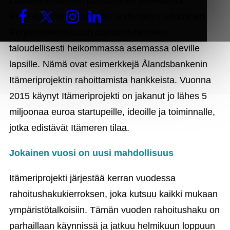
Lääkeainejäämien poistaminen jätevesistä.
Rehevöitymistä patoavan leväviljelyn tutkiminen.
Purjehdusleirikoulun mahdollistaminen
taloudellisesti heikommassa asemassa oleville
lapsille. Nämä ovat esimerkkejä Ålandsbankenin
Itämeriprojektin rahoittamista hankkeista. Vuonna
2015 käynyt Itämeriprojekti on jakanut jo lähes 5
miljoonaa euroa startupeille, ideoille ja toiminnalle,
jotka edistävät Itämeren tilaa.
Jokainen vuosi on uusi mahdollisuus
Itämeriprojekti järjestää kerran vuodessa
rahoitushakukierroksen, joka kutsuu kaikki mukaan
ympäristötalkoisiin. Tämän vuoden rahoitushaku on
parhaillaan käynnissä ja jatkuu helmikuun loppuun