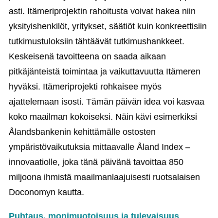
asti. Itämeriprojektin rahoitusta voivat hakea niin
yksityishenkilöt, yritykset, säätiöt kuin konkreettisiin
tutkimustuloksiin tähtäävät tutkimushankkeet.
Keskeisenä tavoitteena on saada aikaan
pitkäjänteistä toimintaa ja vaikuttavuutta Itämeren
hyväksi. Itämeriprojekti rohkaisee myös
ajattelemaan isosti. Tämän päivän idea voi kasvaa
koko maailman kokoiseksi. Näin kävi esimerkiksi
Ålandsbankenin kehittämälle ostosten
ympäristövaikutuksia mittaavalle Åland Index –
innovaatiolle, joka tänä päivänä tavoittaa 850
miljoona ihmistä maailmanlaajuisesti ruotsalaisen
Doconomyn kautta.
Puhtaus, monimuotoisuus ja tulevaisuus