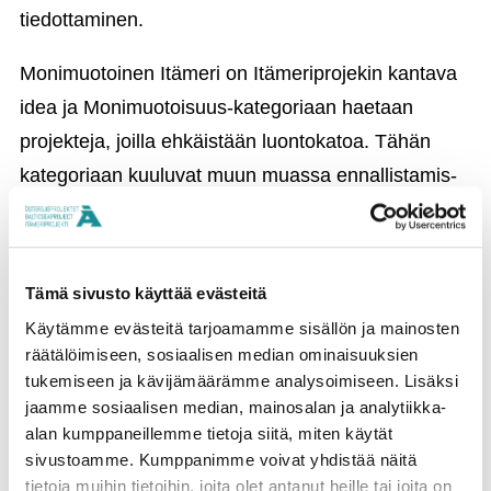
tiedottaminen.
Monimuotoinen Itämeri on Itämeriprojekin kantava
idea ja Monimuotoisuus-kategoriaan haetaan
projekteja, joilla ehkäistään luontokatoa. Tähän
kategoriaan kuuluvat muun muassa ennallistamis-
ja suojeluprojektit sekä ympäristöystävälliseen
maatalouteen tähtäävät projektit. Myös
monimuotoisuutta edistävät teknologiat ovat
Tämä sivusto käyttää evästeitä
tervetulleita.
Käytämme evästeitä tarjoamamme sisällön ja mainosten
räätälöimiseen, sosiaalisen median ominaisuuksien
Yhdessä voimme aikaansaada muutoksen
tukemiseen ja kävijämäärämme analysoimiseen. Lisäksi
jaamme sosiaalisen median, mainosalan ja analytiikka-
Vain yhdessä toimimalla saamme aikaan
alan kumppaneillemme tietoja siitä, miten käytät
vaikuttavuutta. Tämän vuoksi Itämeriprojekti toimii
sivustoamme. Kumppanimme voivat yhdistää näitä
yhteistyössä muun muassa John Nurmisen
tietoja muihin tietoihin, joita olet antanut heille tai joita on