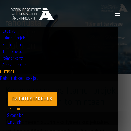
Etusivu
14.2.2025
|
UUTINEN
Itämeriprojekti
U
u
t
i
n
e
n
Hae rahoitusta
Tuomaristo
Itämerikortti
Ajankohtaista
Uutiset
Rahoituksen saajat
Kymmenvuotias Itämeriprojekti
kutsuu mukaan toimintaan
RAHOITUSHAKEMUS
Suomi
Svenska
English
Saaristomeren suurin yksityinen suojelualue.