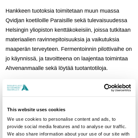
Hankkeen tuotoksia toimitetaan muun muassa
Qvidjan koetiloille Paraisille sekä tulevaisuudessa
Helsingin yliopiston kenttäkokeisiin, joissa tutkitaan
materiaalien ravinnepitoisuuksia ja vaikutuksia
maaperän terveyteen. Fermentoinnin pilottivaihe on
jo käynnissä, ja tavoitteena on laajentaa toimintaa
Ahvenanmaalle sekä löytää tuotantotiloja.
Itämeriprojektilta saatu rahoitus mahdollistaa sekä
pilotin laajentamisen että laboratoriotutkimusten
jatkamisen.
This website uses cookies
“Rahoitus auttaa meitä ylittämään pilotointivaiheen
We use cookies to personalise content and ads, to
ja tukee tutkimuksen taloudellista toteutusta”,
provide social media features and to analyse our traffic.
We also share information about your use of our site with
kertovat hanketta koordinoivat
Christina
ja