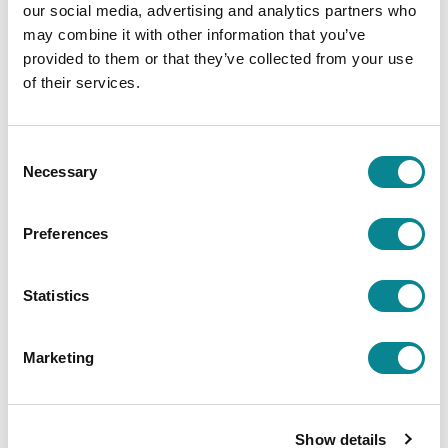
our social media, advertising and analytics partners who
Kenneth Kumenius-Liljerot
.
may combine it with other information that you’ve
provided to them or that they’ve collected from your use
of their services.
JAA SOMESSA
Consent
Necessary
Selection
Preferences
Search for article
Statistics
Marketing
Latest
Show details