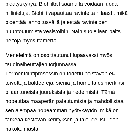
pidätyskykyä. Biohiiltä lisäämällä voidaan luoda
hiilinieluja. Biohiili vapauttaa ravinteita hitaasti, mikä
pidentää lannoitusväliä ja estää ravinteiden
huuhtoutumista vesistöihin. Näin suojellaan paitsi
peltoja myös Itämerta.
Menetelmä on osoittautunut lupaavaksi myös
taudinaiheuttajien torjunnassa.
Fermentointiprosessin on todettu poistavan ei-
toivottuja bakteereja, sieniä ja homeita esimerkiksi
pilaantuneista juureksista ja hedelmistä. Tämä
nopeuttaa maaperän palautumista ja mahdollistaa
sen aiempaa nopeamman hyötykäytön, mikä on
tärkeää kestävän kehityksen ja taloudellisuuden
näkökulmasta.