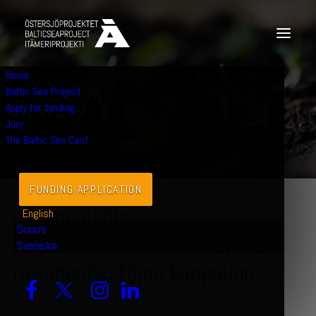
Home
JULY 1, 2025
|
FUNDING RECIPIENTS
Baltic Sea Project
N
e
w
s
Apply for funding
Jury
The Baltic Sea Card
FUNDING APPLICATION
Japanilaisilla
English
Suomi
fermentointiopeilla maaperän
Svenska
ravinnepäästöjen kimppuun