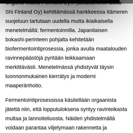
Organic Waste Ferment Oy:n (aikaisemmin Boka-
Shi Finland Oy) kehittämässä hankkeessa Itämeren
suojeluun tartutaan uudella mutta ikiaikaisella
menetelmällä: fermentoinnilla. Japanilaisen
bokashi-perinteen pohjalta kehitetään
biofermentointiprosessia, jonka avulla maatalouden
ravinnepäästöjä pyritään leikkaamaan
merkittävästi. Menetelmässä yhdistyvät täysin
luonnonmukainen kierrätys ja moderni
maaperänhoito.
Fermentointiprosessissa käsitellään orgaanista
jätettä niin, että lopputuloksena syntyy ravinteikasta
multaa ja lannoiteliuosta. Näiden yhdistelmällä
voidaan parantaa viljelymaan rakennetta ja