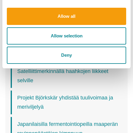
Allow all
Ålandsbankenin Itämeriprojekti jakaa 600
000 euroa – keskiössä biohajoavat
Allow selection
materiaaliratkaisut ja kalakantojen suojelu
Biogeeli öljyvahinkojen torjuntaan
Deny
Satelliittimerkinnällä haahkojen liikkeet
selville
Projekt Björkskär yhdistää tuulivoimaa ja
meriviljelyä
Japanilaisilla fermentointiopeilla maaperän