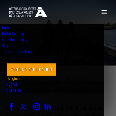
Home
JULY 4, 2025
|
FUNDING RECIPIENTS
Baltic Sea Project
N
e
w
s
Apply for funding
Jury
The Baltic Sea Card
FUNDING APPLICATION
Projekt Björkskär yhdistää
English
Suomi
tuulivoimaa ja meriviljelyä
Svenska
Projekt Björkskär on Itämeriprojektin rahoittama