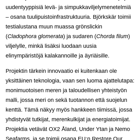
uudentyyppisiä levä- ja simpukkaviljelymenetelmiä
– osana tuulipuistoinfrastruktuuria. Björkskär toimii
testialustana muun muassa grönslickin
(
Cladophora glomerata
) ja sudaren (
Chorda filum
)
viljelylle, minkä lisäksi luodaan uusia
elinympäristöjä kalakannoille ja äyriäisille.
Projektin tärkein innovaatio ei kuitenkaan ole
yksittäinen teknologia, vaan sen luoma ajattelutapa:
monimuotoisen meren ja taloudellisen yhteistyön
malli, jossa meri on sekä tuotannon että suojelun
kenttä. Tämä näkyy myös hankkeen tiimissä, jossa
yhdistyvät tutkijat, merenkulkijat ja energiatoimijat.
Projektia vetävät OX2 Åland, Under Ytan ja Nemo
Seafarms, ja se toimii osana EU:n Restore Our