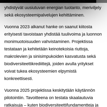
biodiversiteetti- ja innovaatiokokonaisuus, jossa
yhdistyvät uusiutuvan energian tuotanto, meriviljely
sekä ekosysteemipalvelujen kehittäminen.
Vuonna 2023 alkanut hanke on saanut kiitosta
erityisesti tavoistaan yhdistää tuulivoima ja luonnon
monimuotoisuuden vahvistaminen. Projektissa
testataan ja kehitetään keinotekoisia riuttoja,
makrolevien ja sinisimpukoiden kasvatusta sekä
biodiversiteettikrediittejä, joiden avulla yritykset
voivat tukea ekosysteemien elpymistä
konkreettisesti.
Vuonna 2025 projektissa keskitytään käytännön
pilotointiin. Tavoitteena on testata skaalautuvia
ratkaisuja – kuten biodiversiteettifundamentteja ja