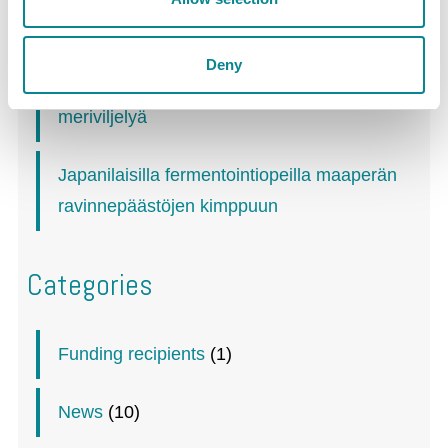
selville
Deny
Projekt Björkskär yhdistää tuulivoimaa ja
meriviljelyä
Japanilaisilla fermentointiopeilla maaperän
ravinnepäästöjen kimppuun
Categories
Funding recipients
(1)
News
(10)