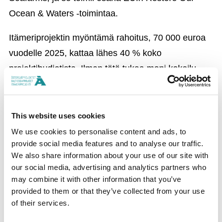
Ocean & Waters -toimintaa.
Itämeriprojektin myöntämä rahoitus, 70 000 euroa
vuodelle 2025, kattaa lähes 40 % koko
projektibudjetista. Ilman tätä tukea moni kokeilu
jäisi teoriatasolle. Nyt ne voidaan toteuttaa
käytännössä – ja mahdollisesti kopioida myös
muualle Itämeren alueelle.
This website uses cookies
We use cookies to personalise content and ads, to
provide social media features and to analyse our traffic.
JAA SOMESSA
We also share information about your use of our site with
our social media, advertising and analytics partners who
may combine it with other information that you’ve
provided to them or that they’ve collected from your use
of their services.