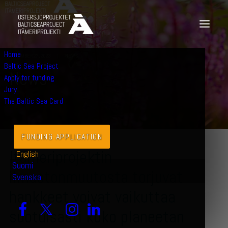
Home
NOVEMBER 27, 2023
|
NEWS
Baltic Sea Project
N
e
w
s
Apply for funding
Jury
The Baltic Sea Card
FUNDING APPLICATION
Itämeriprojektin
English
Suomi
ilmastonmuutosta torjuvat
Svenska
hankkeet voivat vaikuttaa
suotuisasti koko planeetan