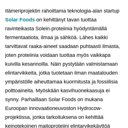
Itämeriprojektin rahoittama teknologia-alan startup
Solar Foods
on kehittänyt tavan tuottaa
ravinteikasta Solein-proteiinia hyödyntämällä
fermentaatiota, ilmaa ja sähköä. Lähes kaikki
tarvittavat raaka-aineet saadaan puhtaasti ilmasta,
joten proteiinia voidaan tuottaa myös vaikkapa
kuivilla kesannoilla. Näin pystytään valmistamaan
elintarvikkeita, jotka tuotetaan ilman maatalouden
ympäristölle aiheuttamaa kuormitusta ja fossiilisia
polttoaineita. Myöskään kasvihuonekaasuja ei
synny. Parhaillaan Solar Foods on mukana
Euroopan innovaationeuvoston Hydrocow-
projektissa, jonka tarkoituksena on kehittää
keinotekoinen maitoproteiini elintarvikekäyttöä