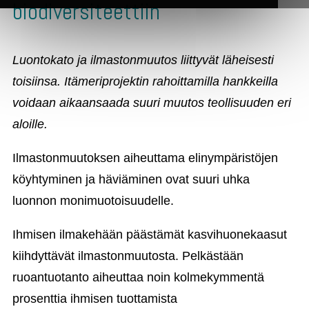
biodiversiteettiin
Luontokato ja ilmastonmuutos liittyvät läheisesti
toisiinsa. Itämeriprojektin rahoittamilla hankkeilla
voidaan aikaansaada suuri muutos teollisuuden eri
aloille.
Ilmastonmuutoksen aiheuttama elinympäristöjen
köyhtyminen ja häviäminen ovat suuri uhka
luonnon monimuotoisuudelle.
Ihmisen ilmakehään päästämät kasvihuonekaasut
kiihdyttävät ilmastonmuutosta. Pelkästään
ruoantuotanto aiheuttaa noin kolmekymmentä
prosenttia ihmisen tuottamista