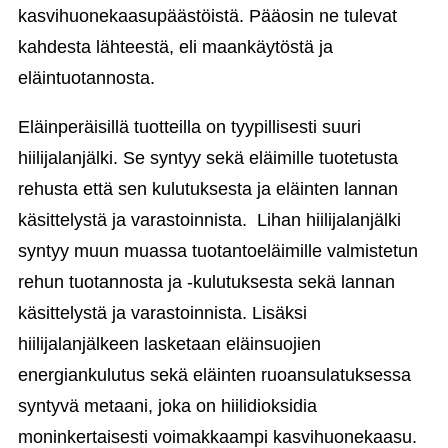
kasvihuonekaasupäästöistä. Pääosin ne tulevat
kahdesta lähteestä, eli maankäytöstä ja
eläintuotannosta.
Eläinperäisillä tuotteilla on tyypillisesti suuri
hiilijalanjälki. Se syntyy sekä eläimille tuotetusta
rehusta että sen kulutuksesta ja eläinten lannan
käsittelystä ja varastoinnista. Lihan hiilijalanjälki
syntyy muun muassa tuotantoeläimille valmistetun
rehun tuotannosta ja -kulutuksesta sekä lannan
käsittelystä ja varastoinnista. Lisäksi
hiilijalanjälkeen lasketaan eläinsuojien
energiankulutus sekä eläinten ruoansulatuksessa
syntyvä metaani, joka on hiilidioksidia
moninkertaisesti voimakkaampi kasvihuonekaasu.