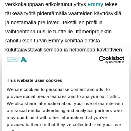
verkkokauppaan erikoistunut yritys
Emmy
tekee
tärkeää työtä pidentämällä vaatteiden käyttösykliä
ja nostamalla pre-loved -tekstiilien profiilia
vaihtoehtona uusille tuotteille. Itämeriprojektin
rahoituksen turvin Emmy kehittää entistä
kuluttajaystävällisempää ja helpompaa käytettyjen
vaatteiden verkkokauppaa.
Ilmakehään hiilidioksidia
vapauttaa myös
This website uses cookies
energiateollisuus, joka käyttää runsaasti fossiilisia
We use cookies to personalise content and ads, to
polttoaineita. Öljyn ja hiilen käyttö kiihdyttävät
provide social media features and to analyse our traffic.
ilmastonmuutosta, eivätkä nämä luonnonvarat
We also share information about your use of our site with
uusiudu. Niiden tilalle tarvitaan ilmastonmuutosta
our social media, advertising and analytics partners who
may combine it with other information that you’ve
ehkäiseviä, kestäviä ratkaisuja.
provided to them or that they’ve collected from your use