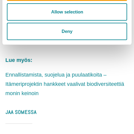
Harjavaltaan. Vihreässä vedyssä piilee valtava
Allow selection
potentiaali – paitsi osana vihreää siirtymää, myös
Euroopan energiaomavaraisuuden edistäjänä, joka
voi kohentaa koko maapallon elinvoimaa.
Deny
Lue myös:
Ennallistamista, suojelua ja puulaatikoita –
Itämeriprojektin hankkeet vaalivat biodiversiteettiä
monin keinoin
JAA SOMESSA