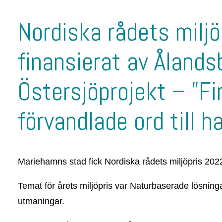
Nordiska rådets miljöp
finansierat av Åland
Östersjöprojekt – ”Fi
förvandlade ord till h
Mariehamns stad fick Nordiska rådets miljöpris 20
Temat för årets miljöpris var Naturbaserade lösning
utmaningar.