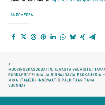
Linkki rahoitushakuun
https://ostersjoprojektet.fi/a
JAA SOMESSA
MUOVIROSKASUODATIN, ILMASTA VALMISTETTAVAA
RUOKAPROTEIINIA JA BIOHAJOAVIA PAKKAUKSIA –
MIKÄ ITÄMERI-INNOVAATIO PALKITAAN TÄNÄ 
VUONNA?