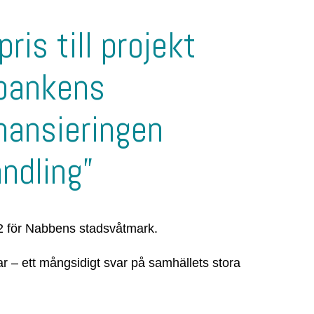
ris till projekt
sbankens
nansieringen
andling”
22 för Nabbens stadsvåtmark.
ar – ett mångsidigt svar på samhällets stora