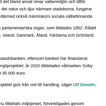
det bland annat renar vattenmiljön och tillför
ör det natur och djur närmare stadsborna, fungerar
r därmed också människors sociala välbefinnande.
ets parlamentariska organ, som bildades 1952. Rådet
e, Island, Danmark, Åland, Färöarna och Grönland.
 Ålandsbanken, eftersom banken har finansierat
sjöprojektet: år 2020 tilldelades våtmarken Sviby
t 35 000 euro.
jektet gick från ord till handling, säger
Ulf Simolin
,
tilldelats miljöpriset, förverkligades genom