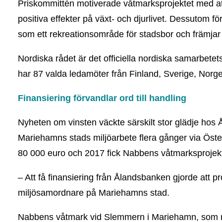
Priskommittén motiverade våtmarksprojektet med att 
positiva effekter på växt- och djurlivet. Dessutom f
som ett rekreationsområde för stadsbor och främja
Nordiska rådet är det officiella nordiska samarbet
har 87 valda ledamöter från Finland, Sverige, Norg
Finansiering förvandlar ord till handling
Nyheten om vinsten väckte särskilt stor glädje hos
Mariehamns stads miljöarbete flera gånger via Öster
80 000 euro och 2017 fick Nabbens våtmarksprojek
– Att få finansiering från Ålandsbanken gjorde att pro
miljösamordnare på Mariehamns stad.
Nabbens våtmark vid Slemmern i Mariehamn, som nu 