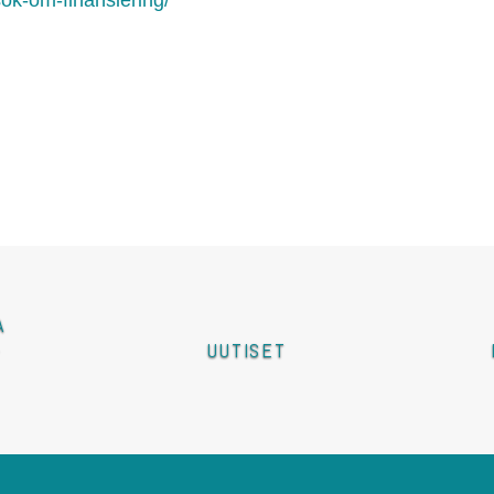
nsok-om-finansiering/
 
 
UUTISET