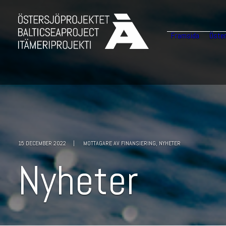
Framsida
Öster
15 DECEMBER 2022
|
MOTTAGARE AV FINANSIERING
,
NYHETER
N
y
h
e
t
e
r