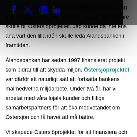
bestämde mig för att någoting behöver göras. Jag
fick plötsligt en idé om att skapa något som senare
skulle bli Östersjöprojektet. Jag kunde då inte ens
ana vart den lilla idén skulle leda Ålandsbanken i
framtiden.
Ålandsbanken har sedan 1997 finansierat projekt
som bidrar till att skydda miljön.
Östersjöprojektet
var därför ett naturligt sätt att fortsätta bankens
målmedvetna miljöarbete. Under två år, har vi
arbetat med våra lojala kunder och flitiga
samarbetspartners för att öka medvetandet om
Östersjön och få havet att må bättre.
Vi skapade Östersjöprojektet för att finansiera och