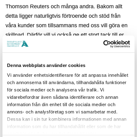
Thomson Reuters och många andra. Bakom allt
detta ligger naturligtvis förtroende och stöd från
våra kunder som tillsammans med oss vill göra en
skillnad. Därför vill vi också ge ett stort tack till er.
Du kan hitta mera information om Cannes Lions
Grand Prix-priset
här
.
Denna webbplats använder cookies
Som sagt, genom samarbete kan man uppnå
Vi använder enhetsidentifierare för att anpassa innehållet
och annonserna till användarna, tillhandahålla funktioner
någonting stort. Därför uppmuntrar vi er att delta i
för sociala medier och analysera vår trafik. Vi
årets Östersjöprojekt med miljöprojekt som har
vidarebefordrar även sådana identifierare och annan
Östersjön i fokus.
Läs mer om tävlingskategorierna,
information från din enhet till de sociala medier och
annons- och analysföretag som vi samarbetar med.
bekanta dig med förra årets projekt och ansök!
Dessa kan i sin tur kombinera informationen med annan
Ansökningstiden pågår till den 30 september och
information som du har tillhandahållit eller som de har
de bästa idéerna belönas! Kom med och dra ditt
samlat in när du har använt deras tjänster.