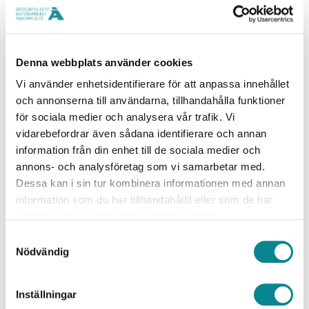
Innovationer för att rädda Östersjön
Marko Kärkkäinen, kommerssiell direktör, Clewat
Denna webbplats använder cookies
Vi använder enhetsidentifierare för att anpassa innehållet
Vänligen notera att webbinariet är på finska.
och annonserna till användarna, tillhandahålla funktioner
för sociala medier och analysera vår trafik. Vi
Registrera dig för webbseminariet här
.
vidarebefordrar även sådana identifierare och annan
information från din enhet till de sociala medier och
annons- och analysföretag som vi samarbetar med.
Dessa kan i sin tur kombinera informationen med annan
information som du har tillhandahållit eller som de har
samlat in när du har använt deras tjänster.
Samtyckesval
JAA SOMESSA
Nödvändig
Inställningar