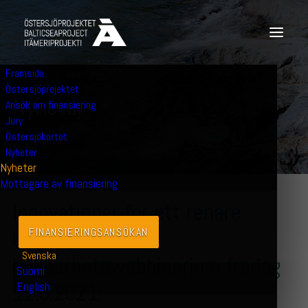
Framsida
3 MARS 2021
|
NYHETER
Östersjöprojektet
N
y
h
e
t
e
r
Ansök om finansiering
Jury
Östersjökortet
Nyheter
Nyheter
Mottagare av finansiering
Innovationer för ett renare
Östersjön –
FINANSIERINGS­ANSÖKAN
Svenska
hållbarhetswebbinarium fredag
Suomi
12.3.2021!
English