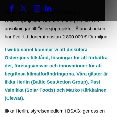
Nu är det dags att publicera vinnarna i
Östersjöprojektet. År 2020 mottog vi hela 168
ansökningar till Östersjöprojektet. Ålandsbanken
har över tid donerat nästan 2 800 000 € för miljön.
I webbinariet kommer vi att diskutera
Östersjöns tillstånd, lösningar för att förbättra
det, företagsansvar och innovationer för att
begränsa klimatförändringarna. Våra gäster är
Ilkka Herlin (Baltic Sea Action Group), Pasi
Vainikka (Solar Foods) och Marko Kärkkäinen
(Clewat).
Ilkka Herlin, styrelsemedlem i BSAG, ger oss en