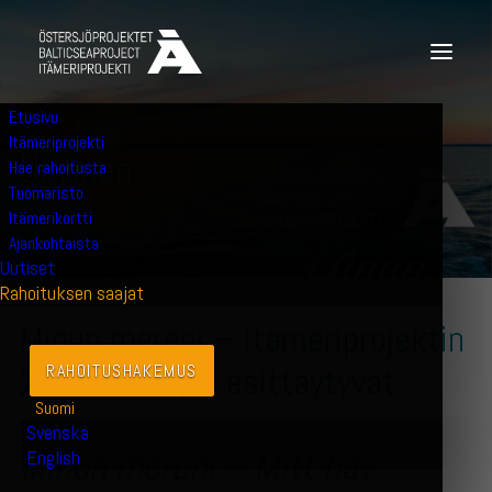
Etusivu
30.5.2024
|
LASTEN JA NUORTEN PROJEKTIT
,
RAHOITUKSEN SAAJAT
Itämeriprojekti
U
u
t
i
n
e
n
Hae rahoitusta
Tuomaristo
Itämerikortti
Ajankohtaista
Uutiset
Rahoituksen saajat
Minun mereni – Itämeriprojektin
2024 voittajat esittäytyvät
RAHOITUSHAKEMUS
Suomi
Svenska
Minun mereni – Mitt hav
English