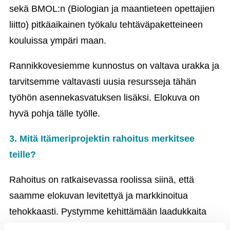
sekä BMOL:n (Biologian ja maantieteen opettajien
liitto) pitkäaikainen työkalu tehtäväpaketteineen
kouluissa ympäri maan.
Rannikkovesiemme kunnostus on valtava urakka ja
tarvitsemme valtavasti uusia resursseja tähän
työhön asennekasvatuksen lisäksi. Elokuva on
hyvä pohja tälle työlle.
3. Mitä Itämeriprojektin rahoitus merkitsee
teille?
Rahoitus on ratkaisevassa roolissa siinä, että
saamme elokuvan levitettyä ja markkinoitua
tehokkaasti. Pystymme kehittämään laadukkaita
oppimateriaaleja ja tehtäväpaketteja sekä kilpailuja