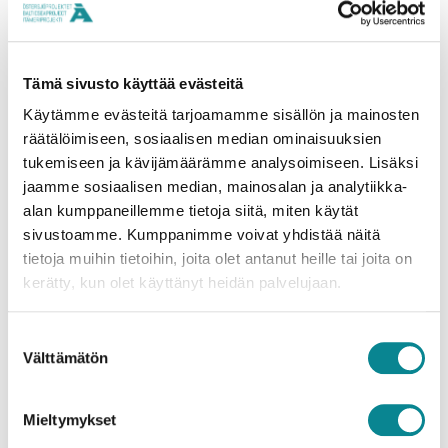
koululaisille liittyen Itämereen.
4. Oletko tutustunut Itämeriprojektin tämän
Tämä sivusto käyttää evästeitä
vuoden muihin rahoituksen saaneisiin
Käytämme evästeitä tarjoamamme sisällön ja mainosten
hankkeisiin? Lähetä terveisiä
räätälöimiseen, sosiaalisen median ominaisuuksien
tukemiseen ja kävijämäärämme analysoimiseen. Lisäksi
suosikkiprojektillesi!
jaamme sosiaalisen median, mainosalan ja analytiikka-
alan kumppaneillemme tietoja siitä, miten käytät
Nemo Sea farms on hyvin mielenkiintoinen hanke.
sivustoamme. Kumppanimme voivat yhdistää näitä
Seuraan innolla sen tuloksia.
tietoja muihin tietoihin, joita olet antanut heille tai joita on
kerätty, kun olet käyttänyt heidän palvelujaan.
JAA SOMESSA
Suostumuksen
Välttämätön
valinta
Mieltymykset