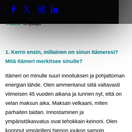
Nimi
: Ari Heinilä / Minun mereni ry
Titteli:
Ohjaaja
1. Kerro ensin, millainen on sinun Itämeresi?
Mitä Itämeri merkitsee sinulle?
Itämeri on minulle suuri innoituksen ja pohjattoman
energian lähde. Olen ammentanut siitä valtavasti
viimeisen 45 vuoden aikana ja tunnen nyt, että on
velan maksun aika. Maksan velkaani, miten
parhaiten taidan. Innostaminen ja
ympäristökasvatus ovat tehokkain keinoni. Olen
koonnut ympärilleni hienon joukon samoin