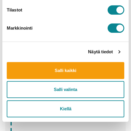
Tilastot
Hae artikkelia
Markkinointi
Näytä tiedot
Viimeisimmät
Salli kaikki
Ålandsbankenin Itämeriprojekti jakaa 600
Salli valinta
000 euroa – keskiössä biohajoavat
materiaaliratkaisut ja kalakantojen suojelu
Kiellä
Biogeeli öljyvahinkojen torjuntaan