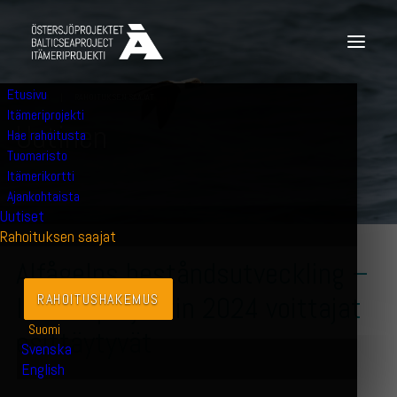
Etusivu
11.6.2024
|
RAHOITUKSEN SAAJAT
Itämeriprojekti
U
u
t
i
n
e
n
Hae rahoitusta
Tuomaristo
Itämerikortti
Ajankohtaista
Uutiset
Rahoituksen saajat
Alfågelns beståndsutveckling –
Itämeriprojektin 2024 voittajat
RAHOITUSHAKEMUS
Suomi
esittäytyvät
Svenska
English