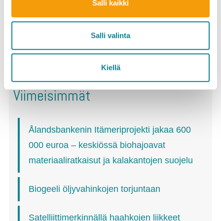
Salli kaikki
Hae artikkelia
Salli valinta
Kiellä
Viimeisimmät
Ålandsbankenin Itämeriprojekti jakaa 600
000 euroa – keskiössä biohajoavat
materiaaliratkaisut ja kalakantojen suojelu
Biogeeli öljyvahinkojen torjuntaan
Satelliittimerkinnällä haahkojen liikkeet