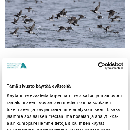
3. Mitä teille merkitsee rahoituksen saaminen
Itämeriprojektilta?
Tämä sivusto käyttää evästeitä
Lintulajien pitkäkestoisten kannanmuutosten syiden
Käytämme evästeitä tarjoamamme sisällön ja mainosten
räätälöimiseen, sosiaalisen median ominaisuuksien
analysoimiseksi tarvitaan pidempiä aikasarjoja.
tukemiseen ja kävijämäärämme analysoimiseen. Lisäksi
Vuonna 2008 alkanut tutkimus voi rahoituksen
jaamme sosiaalisen median, mainosalan ja analytiikka-
ansiosta kehittyä edelleen.
alan kumppaneillemme tietoja siitä, miten käytät