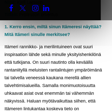
Nimi:
Kjell Larsson
Titteli:
Professori emeritus
1. Kerro ensin, miltä sinun Itämeresi näyttää?
Mitä Itämeri sinulle merkitsee?
Itämeri rannikko- ja merilintuineen ovat suuri
inspiraation lähde sekä minulle yksityishenkilönä
että tutkijana. On suuri nautinto olla keväällä
rantaniityllä meluisten rantalintujen ympäröimänä
tai talvella veneessä kaukana merellä allien
talvehtimisalueilla. Samalla monimuotoisuutta
uhkaavat asiat ovat enemmän tai vähemmän
näkyvissä. Haluan myötävaikuttaa siihen, että
Itämeren lintukantaa koskeva tieto on