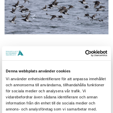
3. Vad betyder det för er att få finansiering ur
Östersjöprojektet?
Denna webbplats använder cookies
För att analysera orsaker till beståndsförändringar
Vi använder enhetsidentifierare för att anpassa innehållet
av långlivade fågelarter krävs längre tidsserier.
och annonserna till användarna, tillhandahålla funktioner
Tack vare finansieringen kan den studie som
för sociala medier och analysera vår trafik. Vi
vidarebefordrar även sådana identifierare och annan
påbörjades år 2008 fortsätta att utvecklas.
information från din enhet till de sociala medier och
annons- och analysföretag som vi samarbetar med.
4. Har du bekantat dig med de andra projekten