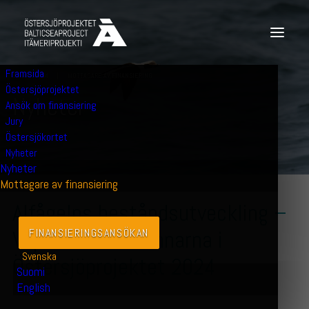
Framsida
11 JUNI 2024
|
MOTTAGARE AV FINANSIERING
Östersjöprojektet
N
y
h
e
t
e
r
Ansök om finansiering
Jury
Östersjökortet
Nyheter
Nyheter
Mottagare av finansiering
Alfågelns beståndsutveckling –
Vi presenterar vinnarna i
FINANSIERINGS­ANSÖKAN
Svenska
Östersjöprojektet 2024
Suomi
English