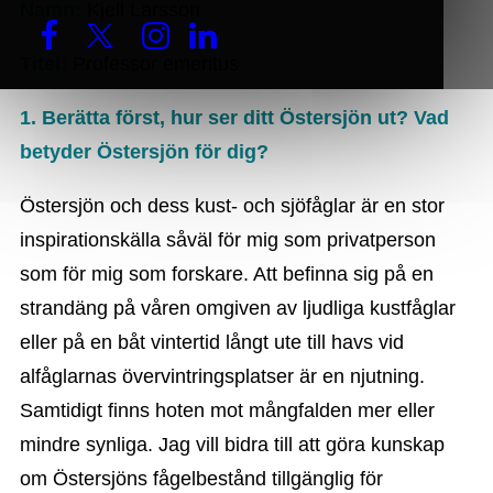
Namn:
Kjell Larsson
Titel:
Professor emeritus
1. Berätta först, hur ser ditt Östersjön ut? Vad
betyder Östersjön för dig?
Östersjön och dess kust- och sjöfåglar är en stor
inspirationskälla såväl för mig som privatperson
som för mig som forskare. Att befinna sig på en
strandäng på våren omgiven av ljudliga kustfåglar
eller på en båt vintertid långt ute till havs vid
alfåglarnas övervintringsplatser är en njutning.
Samtidigt finns hoten mot mångfalden mer eller
mindre synliga. Jag vill bidra till att göra kunskap
om Östersjöns fågelbestånd tillgänglig för