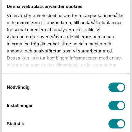
vi har haft länge.
Denna webbplats använder cookies
Vi använder enhetsidentifierare för att anpassa innehållet
Mariehamns stad, en stolt mottagare av
och annonserna till användarna, tillhandahålla funktioner
Östersjöprojektets finansiering, vilket ger
för sociala medier och analysera vår trafik. Vi
vidarebefordrar även sådana identifierare och annan
uppmärksamhet och synlighet för ett aktivt
information från din enhet till de sociala medier och
miljöarbete och förankrar ett globalt ansvar för
annons- och analysföretag som vi samarbetar med.
Östersjön.
Dessa kan i sin tur kombinera informationen med annan
information som du har tillhandahållit eller som de har
4. Har du bekantat dig med de andra projekten
samlat in när du har använt deras tjänster.
som i år fick finansiering ur Östersjöprojektet?
Samtyckesval
Nödvändig
Skicka en hälsning till ditt favoritprojekt!
SansOx Ab:s projekt som visar hur ozonbehandling
Inställningar
kan minska både läkemedelsrester i
avloppsvattnet:
D
agens avloppsreningsverk är inte
Statistik