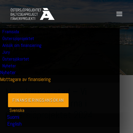
Framsida
27 JUNI 2024
|
MOTTAGARE AV FINANSIERING
Östersjöprojektet
N
y
h
e
t
e
r
Ansök om finansiering
Jury
Östersjökortet
Nyheter
Nyheter
Mottagare av finansiering
Mariehamns stad – Vi
presenterar vinnarna i
FINANSIERINGS­ANSÖKAN
Svenska
Östersjöprojektet 2024
Suomi
English