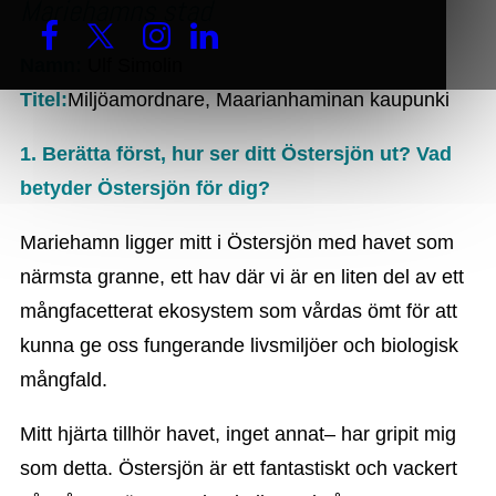
Mariehamns stad
Namn:
Ulf Simolin
Titel:
Miljöamordnare, Maarianhaminan kaupunki
1. Berätta först, hur ser ditt Östersjön ut? Vad
betyder Östersjön för dig?
Mariehamn ligger mitt i Östersjön med havet som
närmsta granne, ett hav där vi är en liten del av ett
mångfacetterat ekosystem som vårdas ömt för att
kunna ge oss fungerande livsmiljöer och biologisk
mångfald.
Mitt hjärta tillhör havet, inget annat– har gripit mig
som detta. Östersjön är ett fantastiskt och vackert