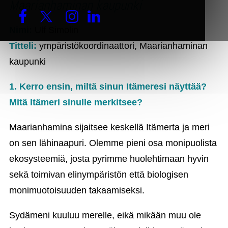
Maarianhaminan kaupunki
Nimi:
Ulf Simolin
Titteli:
ympäristökoordinaattori, Maarianhaminan
kaupunki
1. Kerro ensin, miltä sinun Itämeresi näyttää?
Mitä Itämeri sinulle merkitsee?
Maarianhamina sijaitsee keskellä Itämerta ja meri
on sen lähinaapuri. Olemme pieni osa monipuolista
ekosysteemiä, josta pyrimme huolehtimaan hyvin
sekä toimivan elinympäristön että biologisen
monimuotoisuuden takaamiseksi.
Sydämeni kuuluu merelle, eikä mikään muu ole