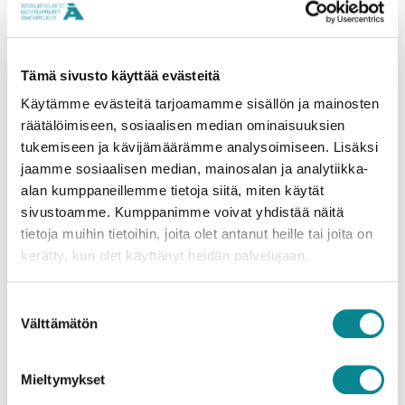
kunnia ja antaa energiaa jatkaa kestävän
kehityksen matkaa, jonka perimmäinen
tavoitteemme on jo pitkään ollut puhdas Itämeri.
Tämä sivusto käyttää evästeitä
Käytämme evästeitä tarjoamamme sisällön ja mainosten
Maarianhaminan kaupunki on ylpeä
räätälöimiseen, sosiaalisen median ominaisuuksien
Itämeriprojektilta saamastaan rahoituksesta, joka
tukemiseen ja kävijämäärämme analysoimiseen. Lisäksi
jaamme sosiaalisen median, mainosalan ja analytiikka-
antaa huomiota ja näkyvyyttä aktiiviselle
alan kumppaneillemme tietoja siitä, miten käytät
ympäristötyölle ja ankkuroituu globaaliin
sivustoamme. Kumppanimme voivat yhdistää näitä
vastuuseen Itämerestä.
tietoja muihin tietoihin, joita olet antanut heille tai joita on
kerätty, kun olet käyttänyt heidän palvelujaan.
4. Oletko tutustunut muihin Itämeriprojektin
tänä vuonna rahoittamiin hankkeisiin? Lähetä
Suostumuksen
Välttämätön
valinta
tervehdys suosikkiprojektillesi!
SansOx Ab:n projekti osoittaa, kuinka
Mieltymykset