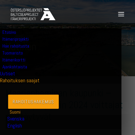
Etusivu
27.6.2024
|
RAHOITUKSEN SAAJAT
Itämeriprojekti
U
u
t
i
n
e
n
Hae rahoitusta
Tuomaristo
Itämerikortti
Ajankohtaista
Uutiset
Rahoituksen saajat
Maarianhaminan kaupunki –
Itämeriprojektin 2024 voittajat
RAHOITUSHAKEMUS
Suomi
esittäytyvät
Svenska
English