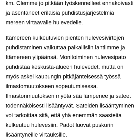
km. Olemme jo pitkään työskennelleet ennakoivasti
ja asentaneet erilaisia puhdistusjärjestelmiä
mereen virtaavalle hulevedelle.
Itämereen kulkeutuvien pienten hulevesivirtojen
puhdistaminen vaikuttaa paikallisiin lahtiimme ja
Itämereen ylipäänsä. Monitoiminen hulevesipato
puhdistaa keskusta-alueen hulevedet, mutta on
myös askel kaupungin pitkäjänteisessä työssä
ilmastomuutokseen sopeutumisessa.
Ilmastonmuutoksen myötä sää lämpenee ja sateet
todennäköisesti lisääntyvät. Sateiden lisääntyminen
voi tarkoittaa sitä, että yhä enemmän saasteita
kulkeutuu hulevesiin. Padot luovat puskurin
lisääntyneille virtauksille.