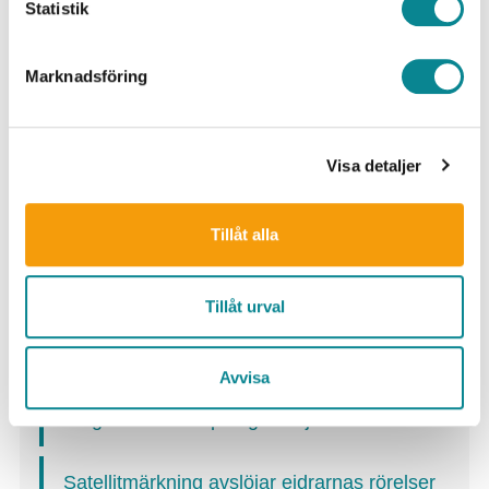
Statistik
Sök artiklar
Marknadsföring
Visa detaljer
Senaste
Tillåt alla
Ålandsbankens Östersjöprojekt delar ut
Tillåt urval
600 000 euro – fokus på bionedbrytbara
materiallösningar och skydd av fiskbestånd
Avvisa
Biogel för bekämpning av oljeskador
Satellitmärkning avslöjar ejdrarnas rörelser