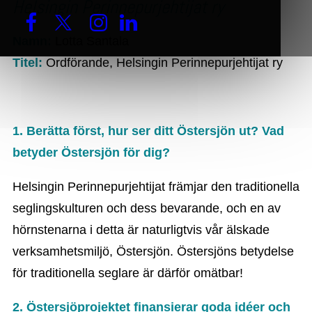
Helsingin Perinnepurjehtijat ry
Namn:
Lotta Santala
Titel:
Ordförande, Helsingin Perinnepurjehtijat ry
1. Berätta först, hur ser ditt Östersjön ut? Vad
betyder Östersjön för dig?
Helsingin Perinnepurjehtijat främjar den traditionella
seglingskulturen och dess bevarande, och en av
hörnstenarna i detta är naturligtvis vår älskade
verksamhetsmiljö, Östersjön. Östersjöns betydelse
för traditionella seglare är därför omätbar!
2. Östersjöprojektet finansierar goda idéer och