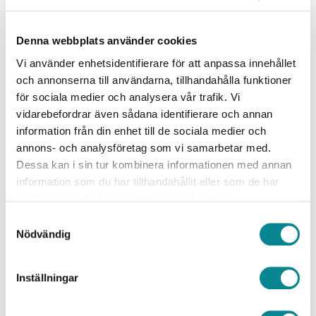
segling och därmed njuta av Östersjön.
4. Har du bekantat dig med de andra projekten
Denna webbplats använder cookies
som i år fick finansiering ur Östersjöprojektet?
Vi använder enhetsidentifierare för att anpassa innehållet
och annonserna till användarna, tillhandahålla funktioner
Skicka en hälsning till ditt favoritprojekt!
för sociala medier och analysera vår trafik. Vi
vidarebefordrar även sådana identifierare och annan
Hälsningar till alla andra som arbetar med barn och
information från din enhet till de sociala medier och
ungdomar och som fick finansiering från
annons- och analysföretag som vi samarbetar med.
Östersjöprojektet!
Dessa kan i sin tur kombinera informationen med annan
information som du har tillhandahållit eller som de har
samlat in när du har använt deras tjänster.
JAA SOMESSA
Samtyckesval
Nödvändig
Inställningar