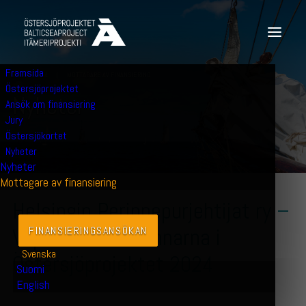
Framsida
28 JUNI 2024
|
MOTTAGARE AV FINANSIERING
Östersjöprojektet
N
y
h
e
t
e
r
Ansök om finansiering
Jury
Östersjökortet
Nyheter
Nyheter
Mottagare av finansiering
Helsingin Perinnepurjehtijat ry –
Vi presenterar vinnarna i
FINANSIERINGS­ANSÖKAN
Svenska
Östersjöprojektet 2024
Suomi
English