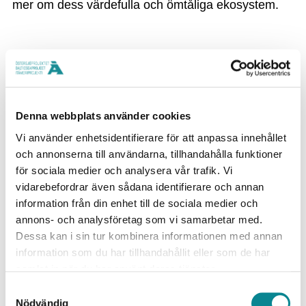
mer om dess värdefulla och ömtåliga ekosystem.
Denna webbplats använder cookies
Vi använder enhetsidentifierare för att anpassa innehållet
Har du bekantat dig med de andra projekten
och annonserna till användarna, tillhandahålla funktioner
som i år fick finansiering ur Östersjöprojektet?
för sociala medier och analysera vår trafik. Vi
Skicka en hälsning till ditt favoritprojekt!
vidarebefordrar även sådana identifierare och annan
information från din enhet till de sociala medier och
Vi ser många synergier mellan de olika projekten.
annons- och analysföretag som vi samarbetar med.
Vi hoppas att vi får möjlighet att samarbeta i
Dessa kan i sin tur kombinera informationen med annan
information som du har tillhandahållit eller som de har
framtiden. Vi hälsar Lykkan Ab och deras
samlat in när du har använt deras tjänster.
regenerativa jordbruksprojekt varmt välkomna med.
Samtyckesval
Vi har ett antal olika idéer om samarbete som rör
Nödvändig