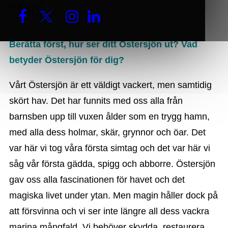
Ytan)
Berätta först, hur ser ditt Östersjön ut? Vad
betyder Östersjön för dig?
Vårt Östersjön är ett väldigt vackert, men samtidig
skört hav. Det har funnits med oss alla från
barnsben upp till vuxen ålder som en trygg hamn,
med alla dess holmar, skär, grynnor och öar. Det
var här vi tog våra första simtag och det var här vi
såg vår första gädda, spigg och abborre. Östersjön
gav oss alla fascinationen för havet och det
magiska livet under ytan. Men magin håller dock på
att försvinna och vi ser inte längre all dess vackra
marina mångfald. Vi behöver skydda, restaurera