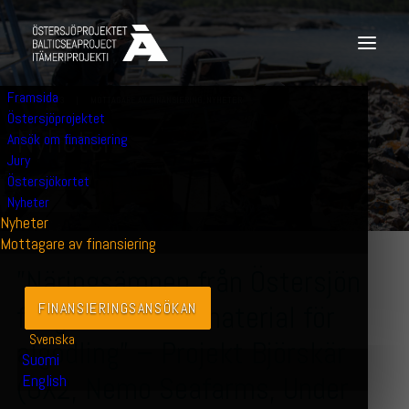
Framsida
16 JUNI 2023
|
MOTTAGARE AV FINANSIERING
,
NYHETER
Östersjöprojektet
N
y
h
e
t
e
r
Ansök om finansiering
Jury
Östersjökortet
Nyheter
Nyheter
Mottagare av finansiering
”Näringsämnen från Östersjön
fungerar som råmaterial för
FINANSIERINGS­ANSÖKAN
Svenska
algodling” – Projekt Björskär
Suomi
(OX2, Nemo Seafarms, Under
English