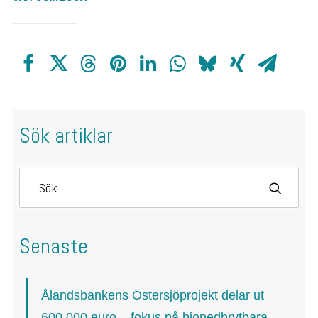
Sök artiklar
Senaste
Ålandsbankens Östersjöprojekt delar ut
600 000 euro – fokus på bionedbrytbara