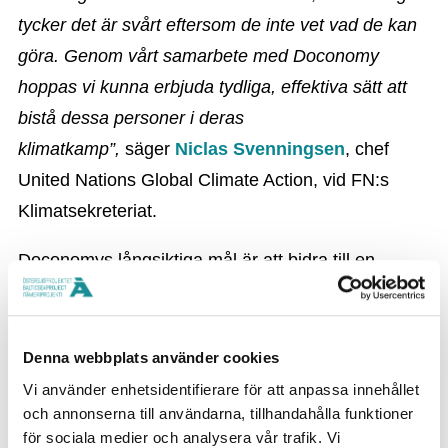
tycker det är svårt eftersom de inte vet vad de kan
göra. Genom vårt samarbete med Doconomy
hoppas vi kunna erbjuda tydliga, effektiva sätt att
bistå dessa personer i deras
klimatkamp”,
säger
Niclas Svenningsen
, chef
United Nations Global Climate Action, vid FN:s
Klimatsekreteriat.
Doconomys långsiktiga mål är att bidra till en
hållbar livsstil för alla och att engagera 500 miljoner
människor att 2025 minska sina klimatavtryck och
förflytta finansieringar och investeringar till de
Denna webbplats använder cookies
klimatlösningar som är så angelägna. Då Åland
Vi använder enhetsidentifierare för att anpassa innehållet
och annonserna till användarna, tillhandahålla funktioner
Index 2025 är en global standard, för att mäta
för sociala medier och analysera vår trafik. Vi
klimatpåverkan för varje transaktion, hoppas vi