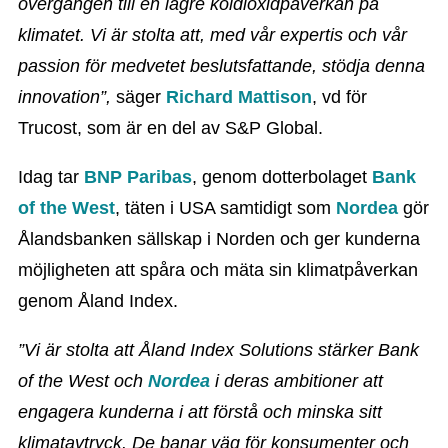
övergången till en lägre koldioxidpåverkan på
klimatet. Vi är stolta att, med vår expertis och vår
passion för medvetet beslutsfattande, stödja denna
innovation”,
säger
Richard Mattison
, vd för
Trucost, som är en del av S&P Global.
Idag tar
BNP Paribas
, genom dotterbolaget
Bank
of the West
, täten i USA samtidigt som
Nordea
gör
Ålandsbanken sällskap i Norden och ger kunderna
möjligheten att spåra och mäta sin klimatpåverkan
genom Åland Index.
”Vi är stolta att Åland Index Solutions stärker Bank
of the West och
Nordea
i deras ambitioner att
engagera kunderna i att förstå och minska sitt
klimatavtryck. De banar väg för konsumenter och