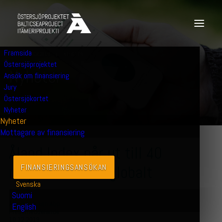
Framsida
10 DECEMBER 2019
|
NYHETER
Östersjöprojektet
N
y
h
e
t
e
r
Ansök om finansiering
Jury
Östersjökortet
Nyheter
Nyheter
Mottagare av finansiering
Åland Index når ut till 40
miljoner kunder globalt
FINANSIERINGS­ANSÖKAN
Svenska
Suomi
Ålandsbanken Abp
English
Pressmeddelande
10.12.2019