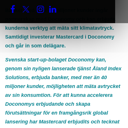
Banker med över 40 miljoner kunder ingår
partnerskap med Doconomy och kan erbjuda
kunderna verktyg att mäta sitt klimatavtryck.
Samtidigt investerar Mastercard i Doconomy
och går in som delägare.
Svenska start-up-bolaget Doconomy kan,
genom sin nyligen lanserade tjänst Åland Index
Solutions, erbjuda banker, med mer än 40
miljoner kunder, möjligheten att mäta avtrycket
av sin konsumtion.
För att kunna accelerera
Doconomys erbjudande och skapa
förutsättningar för en framgångsrik global
lansering har Mastercard erbjudits och tecknat