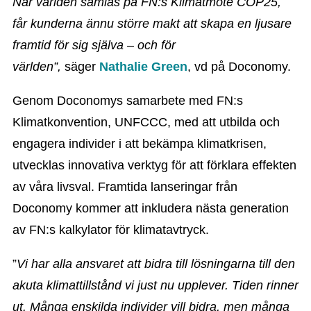
När världen samlas på FN:s Klimatmöte COP25,
får kunderna ännu större makt att skapa en ljusare
framtid för sig själva – och för
världen”,
säger
Nathalie Green
, vd på Doconomy.
Genom Doconomys samarbete med FN:s
Klimatkonvention, UNFCCC, med att utbilda och
engagera individer i att bekämpa klimatkrisen,
utvecklas innovativa verktyg för att förklara effekten
av våra livsval. Framtida lanseringar från
Doconomy kommer att inkludera nästa generation
av FN:s kalkylator för klimatavtryck.
”
Vi har alla ansvaret att bidra till lösningarna till den
akuta klimattillstånd vi just nu upplever. Tiden rinner
ut. Många enskilda individer vill bidra, men många