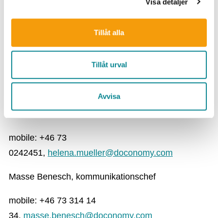
Visa detaljer
För mer information, vänligen kontakta:
Tillåt alla
Nathalie Green, vd Doconomy
mobile: +46 70 606 93
Tillåt urval
05,
nathalie.green@doconomy.com
Avvisa
Helena Mueller, Doconomys chef för Åland Index
Solutions
mobile: +46 73
0242451,
helena.mueller@doconomy.com
Masse Benesch, kommunikationschef
mobile: +46 73 314 14
34,
masse.benesch@doconomy.com