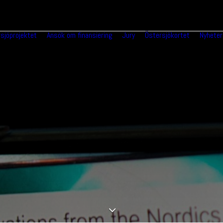
sjöprojektet
Ansök om finansiering
Jury
Östersjökortet
Nyheter