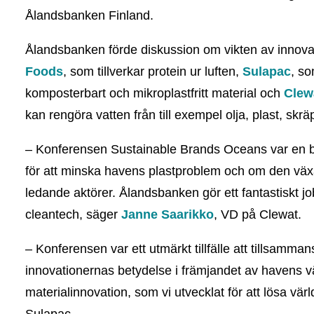
Ålandsbanken Finland.
Ålandsbanken förde diskussion om vikten av innovat
Foods
, som tillverkar protein ur luften,
Sulapac
, so
komposterbart och mikroplastfritt material och
Clew
kan rengöra vatten från till exempel olja, plast, skrä
– Konferensen Sustainable Brands Oceans var en br
för att minska havens plastproblem och om den väx
ledande aktörer. Ålandsbanken gör ett fantastiskt j
cleantech, säger
Janne Saarikko
, VD på Clewat.
– Konferensen var ett utmärkt tillfälle att tillsamm
innovationernas betydelse i främjandet av havens 
materialinnovation, som vi utvecklat för att lösa v