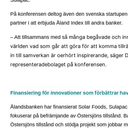
Sulapac.
På konferensen deltog även den svenska startupe
partner i att erbjuda Åland Index till andra banker.
nga begåvade och inn
– Att tillsammans med så må
världen vad som går att göra för att komma till
in till samverkan är oerhört inspirerande, säg
representerade
bolaget på konferensen.
om förbättrar hav
Finansiering för innovationer s
Ålandsbanken har finansierat Solar Foods, Sulapac
fokuserar på befrämjande av Östersjöns tillstånd. B
Östersjöns tillstånd och stödja projekt som jobbar