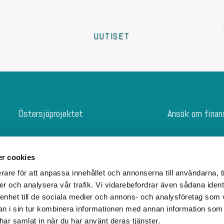
UUTISET
Östersjöprojektet
Ansök om finan
Framsida
Barn och unga
Östersjöprojektet
Lokala vatten
r cookies
Ansök om finansiering
Projekt som e
rare för att anpassa innehållet och annonserna till användarna, t
Östersjökortet
Barn och unga
er och analysera vår trafik. Vi vidarebefordrar även sådana ident
Nyheter
Konkreta kilo
 enhet till de sociala medier och annons- och analysföretag som 
Jury
Finansierings
 i sin tur kombinera informationen med annan information som
e har samlat in när du har använt deras tjänster.