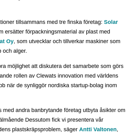
ioner tillsammans med tre finska företag:
Solar
m ersätter förpackningsmaterial av plast med
at Oy
, som utvecklar och tillverkar maskiner som
p och alger.
a möjlighet att diskutera det samarbete som görs
ande rollen av Clewats innovation med världens
obb när de synliggör nordiska startup-bolag inom
ans med andra banbrytande företag utbyta åsikter om
välmående Dessutom fick vi presentera vår
ärldens plastskräpsproblem, säger
Antti Valtonen
,