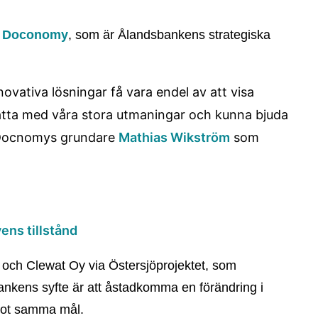
n
Doconomy
, som är Ålandsbankens strategiska
ovativa lösningar få vara en
del av att visa
rätta med våra stora utmaningar och kunna bjuda
er Docnomys grundare
Mathias Wikström
som
ens tillstånd
 och Clewat Oy via Östersjöprojektet, som
ankens syfte är att åstadkomma en förändring i
 mot samma mål.