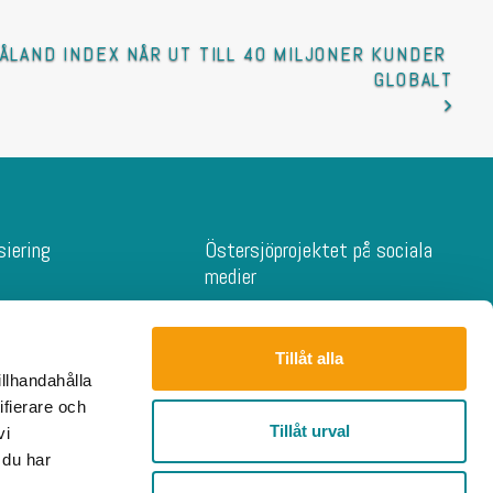
ÅLAND INDEX NÅR UT TILL 40 MILJONER KUNDER 
GLOBALT
siering
Östersjöprojektet på sociala
medier
s projekt
skyddsprojekt
Tillåt alla
ngagerar
illhandahålla
s projekt
ifierare och
gram
Tillåt urval
vi
ansökan
 du har