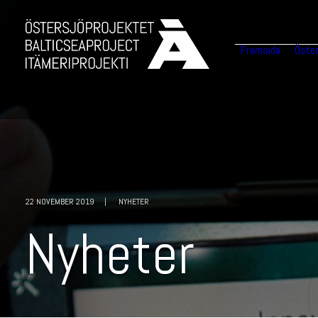
Framsida
Öster
22 NOVEMBER 2019
|
NYHETER
N
y
h
e
t
e
r