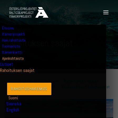
Etusivu
ITÄMERIPROJEKTI
Itämeriprojekti
Hae rahoitusta
R
a
h
o
i
t
u
k
s
e
n
s
a
a
j
a
t
Tuomaristo
Itämerikortti
Ajankohtaista
Uutiset
Rahoituksen saajat
Näytä kaikki
Uutinen
Rahoituksen saajat
Lasten ja nuorten projektit
Konkreettiset kilogrammat
RAHOITUSHAKEMUS
Suomi
Svenska
English