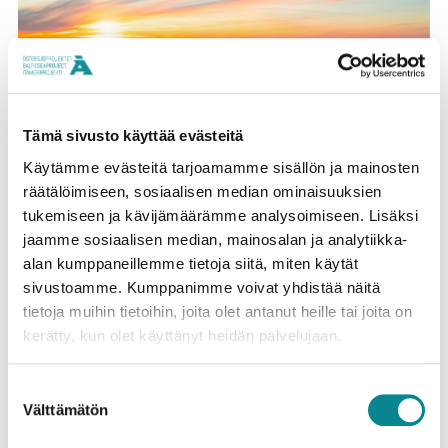
Tämä sivusto käyttää evästeitä
Käytämme evästeitä tarjoamamme sisällön ja mainosten
30.5.2024
räätälöimiseen, sosiaalisen median ominaisuuksien
Minun mereni – Itämeriprojektin 2024 voittajat
tukemiseen ja kävijämäärämme analysoimiseen. Lisäksi
esittäytyvät
jaamme sosiaalisen median, mainosalan ja analytiikka-
alan kumppaneillemme tietoja siitä, miten käytät
sivustoamme. Kumppanimme voivat yhdistää näitä
tietoja muihin tietoihin, joita olet antanut heille tai joita on
kerätty, kun olet käyttänyt heidän palvelujaan.
Suostumuksen
Välttämätön
valinta