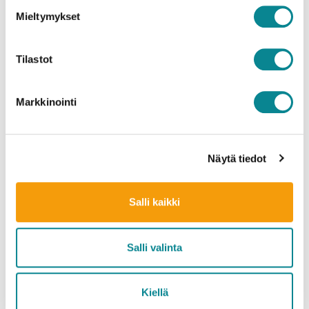
Mieltymykset
Tilastot
25.4.2024
Ålandsbankenin Itämeriprojekti jakanut jo lähes 5
Markkinointi
miljoonaa euroa
Näytä tiedot
Salli kaikki
Salli valinta
Kiellä