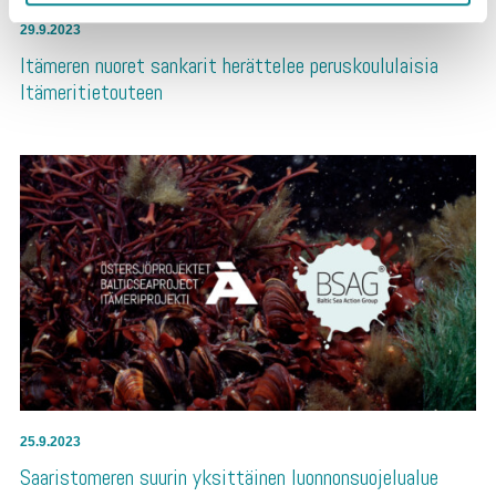
29.9.2023
Itämeren nuoret sankarit herättelee peruskoululaisia
Itämeritietouteen
25.9.2023
Saaristomeren suurin yksittäinen luonnonsuojelualue