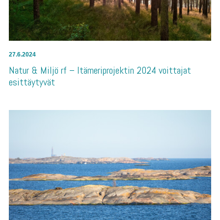
27.6.2024
Natur & Miljö rf – Itämeriprojektin 2024 voittajat
esittäytyvät